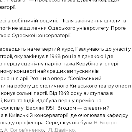
аторії.
сі в робітничій родині. Після закінчення школи в
ологічне відділення Одеського університету. Проте
ткою Одеської консерваторії.
реводять на четвертий курс, її залучають до участі у
орії, яку закінчує в 1948 році з відзнакою і де
 першу сценічну партію пажа Керубіно у опері
вітному концерті найкращих випускників
онання арії Розіни з опери “Севільський
и на роботу до столичного Київського театру опери
конує сольні партії. Від 1949 року виступала в
, Китаї та Індії. Здобула першу премію на
солістів у Берліні 1951. Згодом — славетний
а в Київській консерваторії, де очолювала кафедру
посаду професора. Серед її учнів були
Н. Біорро
с
,
А. Солов’яненко
,
Л. Давімко
.