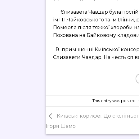
Єлизавета Чавдар була постій
ім.П.І.Чайковського та ім.Глінки
Померла після тяжкої хвороби на
Похована на Байковому кладови
В приміщенні Київської консер
Єлизавети Чавдар. На честь спів
This entry was posted i
Київські корифеї. До столітньо
Ігоря Шамо