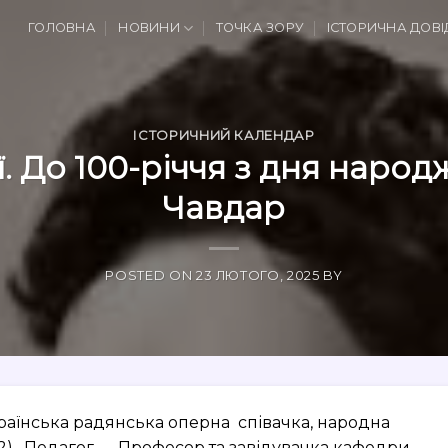
ГОЛОВНА
НОВИНИ
ТОЧКА ЗОРУ
ІСТОРИЧНА ДОВІ
ІСТОРИЧНИЙ КАЛЕНДАР
ї. До 100-річчя з дня наро
Чавдар
POSTED ON
23 ЛЮТОГО, 2025
BY
країнська радянська оперна співачка, народна
952). Педагог — Професор та завідувачка кафедри