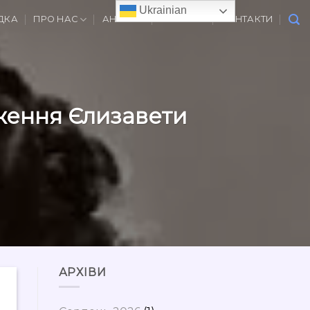
Ukrainian
ДКА
ПРО НАС
АНОНСИ
ВАКАНСІЇ
КОНТАКТИ
дження Єлизавети
АРХІВИ