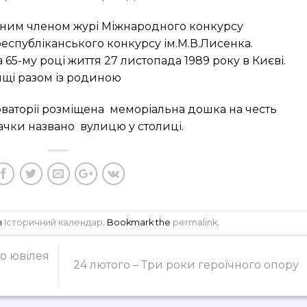
ним членом журі Міжнародного конкурсу
, республіканського конкурсу ім.М.В.Лисенка.
 65-му році життя 27 листопада 1989 року в Києві.
щі разом із родиною
ваторії розміщена меморіальна дошка на честь
ачки названо вулицю у столиці.
n
Історичний календар
. Bookmark the
permalink
.
го ювілея
24 лютого – Три роки героїчного опору