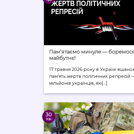
Пам’ятаємо минуле — боремося
майбутнє!
17 травня 2026 року в Україні вшано
пам’ять жертв політичних репресій 
мільйонів українців, які[...]
30
Кві