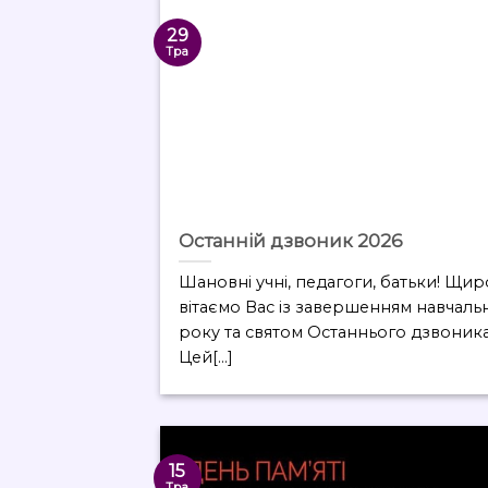
29
Тра
Останній дзвоник 2026
Шановні учні, педагоги, батьки! Щир
вітаємо Вас із завершенням навчаль
року та святом Останнього дзвоника
Цей[...]
15
Тра