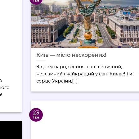
Тра
Київ — місто нескорених!
З днем народження, наш величний,
незламний і найкращий у світі Києве! Ти —
о
серце України,[...]
ного
!
23
Тра