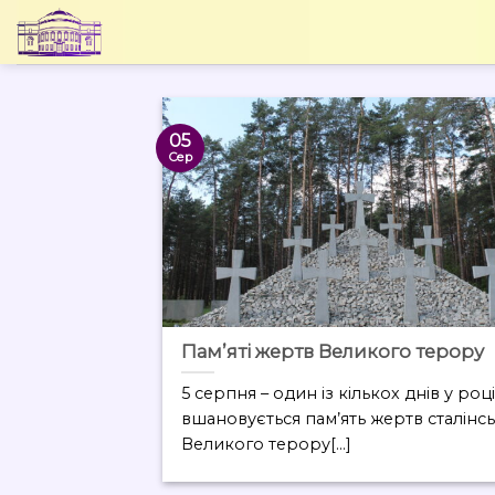
Skip
to
content
05
Сер
Пам’яті жертв Великого терору
5 серпня – один із кількох днів у роц
вшановується пам’ять жертв сталінс
Великого терору[...]