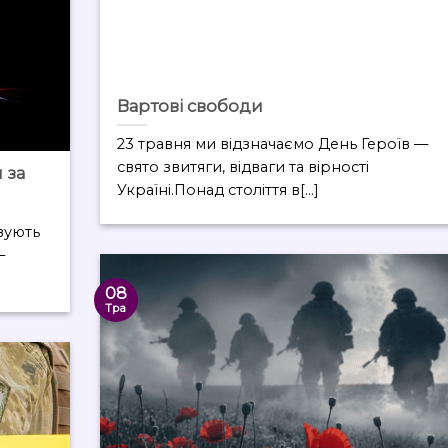
Вартові свободи
23 травня ми відзначаємо День Героїв —
свято звитяги, відваги та вірності
 за
Україні.Понад століття в[...]
вують
—
08
Тра