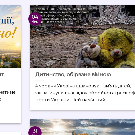
04
Чер
нт
Дитинство, обірване війною
4 червня Україна вшановує пам’ять дітей,
ачатиме
які загинули внаслідок збройної агресії р
о
проти України. Цей пам’ятний[...]
31