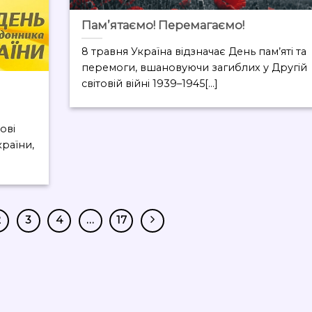
Пам’ятаємо! Перемагаємо!
8 травня Україна відзначає День пам’яті та
перемоги, вшановуючи загиблих у Другій
світовій війні 1939–1945[...]
ові
раїни,
2
3
4
…
17