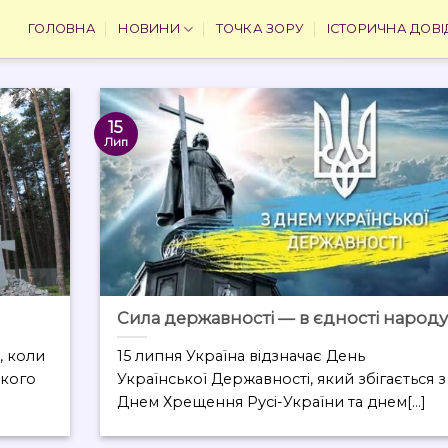
ГОЛОВНА
НОВИНИ
ТОЧКА ЗОРУ
ІСТОРИЧНА ДОВІ
15
Лип
Сила державності — в єдності народу
і, коли
15 липня Україна відзначає День
ького
Української Державності, який збігається з
Днем Хрещення Русі-України та днем[...]