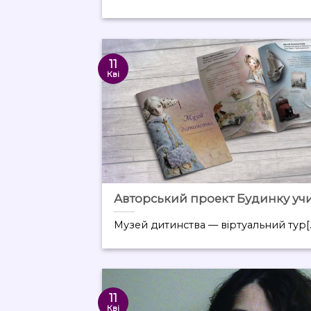
11
Кві
Авторський проект Будинку уч
Музей дитинства — віртуальний тур[..
11
Кві