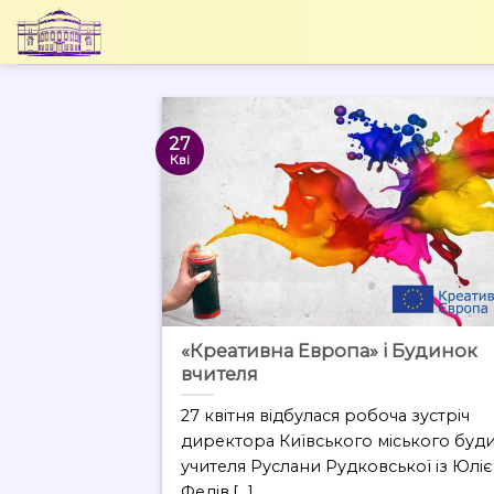
Skip
to
content
27
Кві
«Креативна Европа» і Будинок
вчителя
27 квітня відбулася робоча зустріч
директора Київського міського буд
учителя Руслани Рудковської із Юлі
Федів,[...]