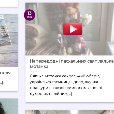
13
Кві
Напередодні пасхальних свят: лялька
мотанка
ителя
Лялька-мотанка сакральний оберіг,
українська таємниця і диво, яку наші
.]
пращури вважали символом жіночої
мудрості, надійним[...]