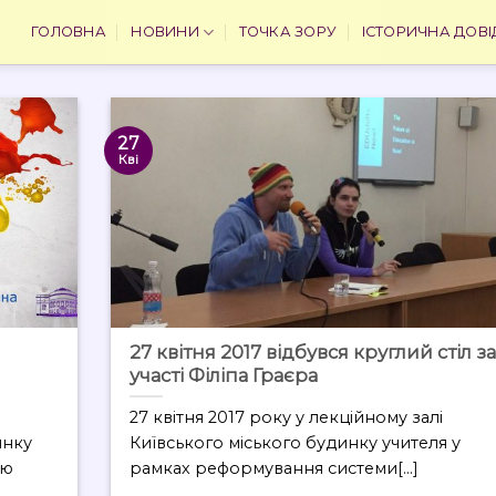
ГОЛОВНА
НОВИНИ
ТОЧКА ЗОРУ
ІСТОРИЧНА ДОВІ
27
Кві
27 квітня 2017 відбувся круглий стіл з
участі Філіпа Граєра
27 квітня 2017 року у лекційному залі
инку
Київського міського будинку учителя у
єю
рамках реформування системи[...]