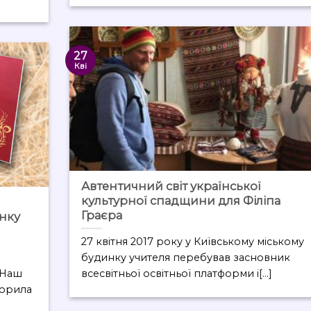
27
Кві
Автентичний світ української
культурної спадщини для Філіпа
Граєра
инку
27 квітня 2017 року у Київському міському
будинку учителя перебував засновник
 Наш
всесвітньої освітньої платформи і[...]
ворила