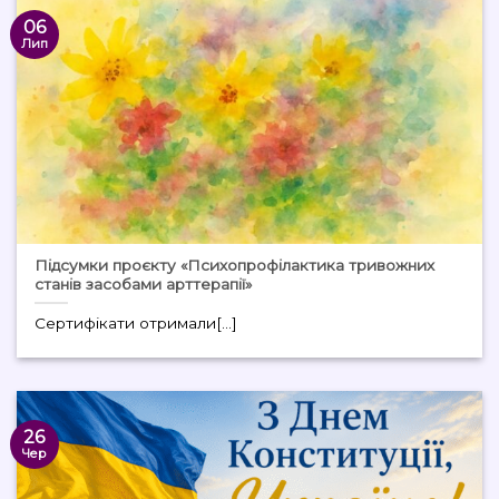
06
Лип
Підсумки проєкту «Психопрофілактика тривожних
станів засобами арттерапії»
Сертифікати отримали[...]
26
Чер