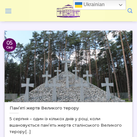
Skip
Ukrainian
to
content
05
Сер
Пам’яті жертв Великого терору
5 серпня – один із кількох днів у році, коли
вшановується пам’ять жертв сталінського Великого
терору[...]