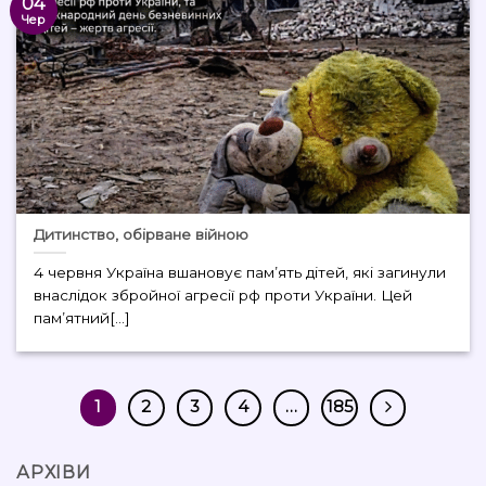
04
Чер
Дитинство, обірване війною
4 червня Україна вшановує пам’ять дітей, які загинули
внаслідок збройної агресії рф проти України. Цей
пам’ятний[...]
1
2
3
4
…
185
АРХІВИ