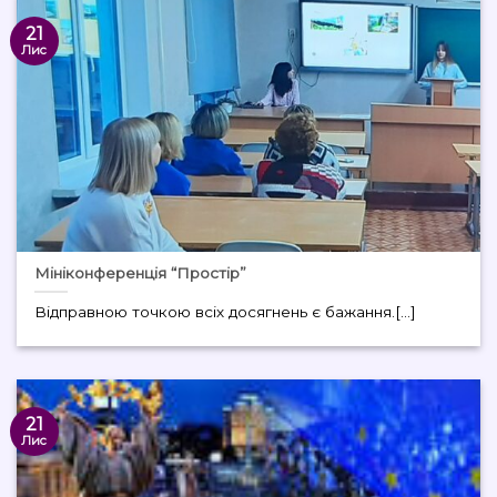
21
Лис
Мініконференція “Простір”
Відправною точкою всіх досягнень є бажання.[...]
21
Лис