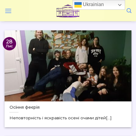
Skip
Ukrainian
to
content
28
Лис
Осіння феєрія
Неповторність і яскравість осені очами дітей[...]