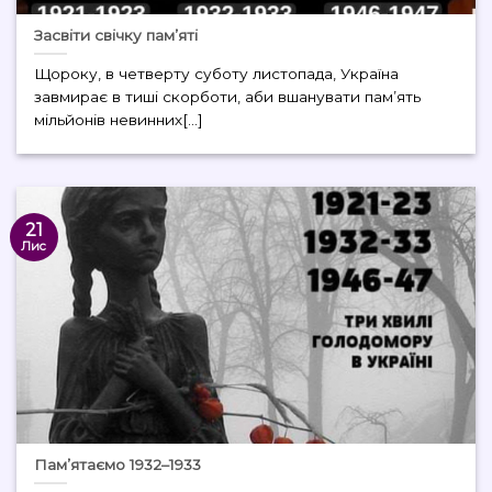
Засвіти свічку пам’яті
Щороку, в четверту суботу листопада, Україна
завмирає в тиші скорботи, аби вшанувати пам’ять
мільйонів невинних[...]
21
Лис
Пам’ятаємо 1932–1933