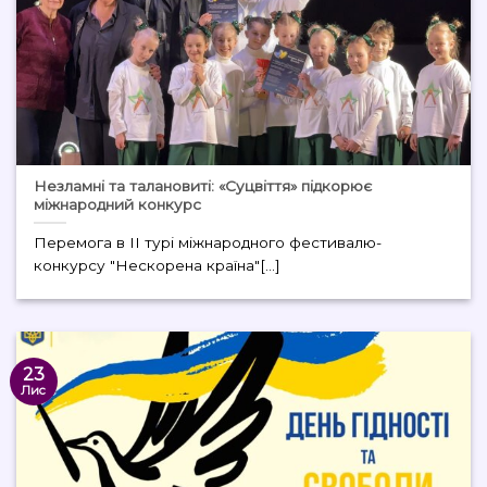
Незламні та талановиті: «Суцвіття» підкорює
міжнародний конкурс
Перемога в II турі міжнародного фестивалю-
конкурсу "Нескорена країна"[...]
23
Лис