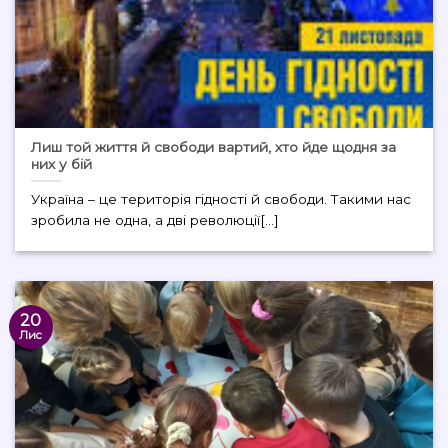
Лиш той життя й свободи вартий, хто йде щодня за
них у бій
Україна – це територія гідності й свободи. Такими нас
зробила не одна, а дві революції[...]
20
Лис