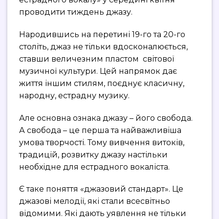
проводити тиждень джазу.
Народившись на перетині 19-го та 20-го
століть, джаз не тільки вдосконалюється,
ставши величезним пластом світової
музичної культури. Цей напрямок дає
життя іншим стилям, поєднує класичну,
народну, естрадну музику.
Але основна ознака джазу – його свобода.
А свобода – це перша та найважливіша
умова творчості. Тому вивчення витоків,
традицій, розвитку джазу настільки
необхідне для естрадного вокаліста.
Є таке поняття «джазовий стандарт». Це
джазові мелодії, які стали всесвітньо
відомими. Які дають уявлення не тільки