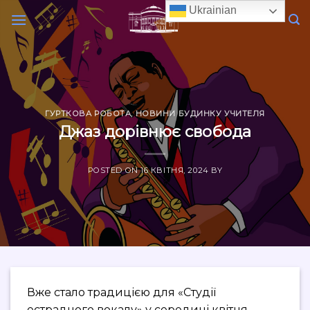
Skip
Ukrainian
to
content
ГУРТКОВА РОБОТА
,
НОВИНИ БУДИНКУ УЧИТЕЛЯ
Джаз дорівнює свобода
POSTED ON
16 КВІТНЯ, 2024
BY
Вже стало традицією для «Студії
естрадного вокалу» у середині квітня