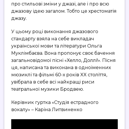
про стильові зміни у джазі, але і про всю
джазову ідею загалом. Тобто це хрестоматія
джазу.
У цьому році виконання джазового
стандарту взяла на себе викладач
української мови та літератури Ольга
Муклімбаєва. Вона пропонує своє бачення
загальновідомої пісні «Хелло, Доллі!». Пісня
ця, написана та виконана в одноіменних
мюзиклі та фільмі 60-х років XX століття,
увібрала в себе всі найкращі риси
театральної музики Бродвею.
Керівник гуртка «Студія естрадного
вокалу» – Каріна Литвиненко