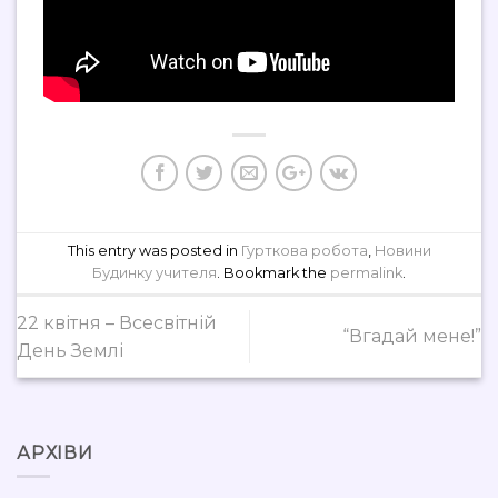
This entry was posted in
Гурткова робота
,
Новини
Будинку учителя
. Bookmark the
permalink
.
22 квітня – Всесвітній
“Вгадай мене!”
День Землі
АРХІВИ