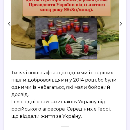
Тисячі воїнів-афганців одними із перших
пішли добровольцями у 2014 році, бо були
одними із небагатьох, які мали бойовий
досвід.
І сьогодні вони захищають Україну від
російського агресора. Серед них є Герої,
що віддали життя за Україну.