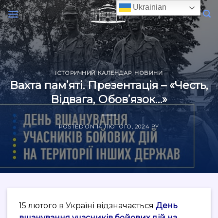
Skip
Ukrainian
to
content
ІСТОРИЧНИЙ КАЛЕНДАР
,
НОВИНИ
Вахта пам’яті. Презентація – «Честь,
Відвага, Обов’язок…»
POSTED ON
14 ЛЮТОГО, 2024
BY
15 лютого в Україні відзначається
День
вшанування учасників бойових дій на