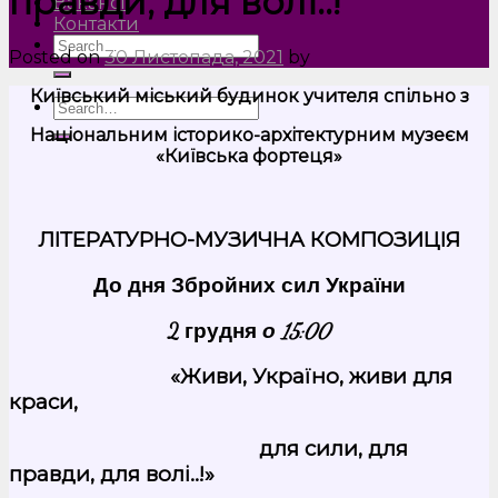
правди, для волі..!”
Вакансії
Контакти
Posted on
30 Листопада, 2021
by
Київський міський будинок учителя спільно з
Національним історико-архітектурним музеєм
«Київська фортеця»
ЛІТЕРАТУРНО-МУЗИЧНА КОМПОЗИЦІЯ
До дня Збройних сил України
2 грудня
о 15:00
«Живи, Україно, живи для
краси,
для сили, для
правди, для волі..!»