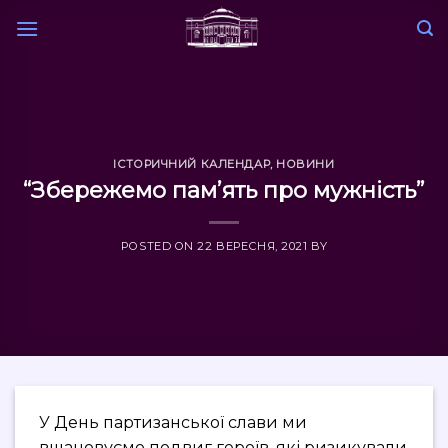
Skip
to
content
ІСТОРИЧНИЙ КАЛЕНДАР
,
НОВИНИ
“Збережемо пам’ять про мужність”
POSTED ON
22 ВЕРЕСНЯ, 2021
BY
У День партизанської слави ми
вшановуємо подвиг героїв, які ризикували