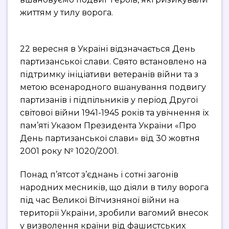
життям у тилу ворога.
22 вересня в Україні відзначається День
партизанської слави. Свято встановлено на
підтримку ініціативи ветеранів війни та з
метою всенародного вшанування подвигу
партизанів і підпільників у період Другої
світової війни 1941-1945 років та увічнення їх
пам’яті Указом Президента України «Про
День партизанської слави» від 30 жовтня
2001 року № 1020/2001.
Понад п’ятсот з’єднань і сотні загонів
народних месників, що діяли в тилу ворога
під час Великої Вітчизняної війни на
території України, зробили вагомий внесок
у визволення країни від фашистських