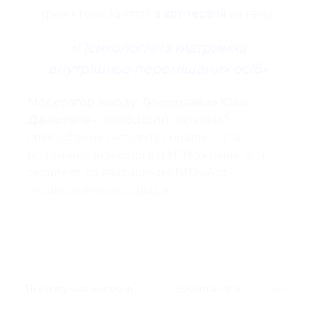
тренінгове заняття
з арт-терапії
на тему:
«П
c
ихологічна підтримка
внутрішньо переміщених осіб»
Модератор заходу:
Гундертайло Юлія
Данилівна
– молодший науковий
співробітник Інституту соціальної та
політичної психології НАПН України, арт-
терапевт, співзасновник ВГО «Арт-
терапевтична асоціація».
This entry was posted in
Анонси
. Bookmark the
permalink
.