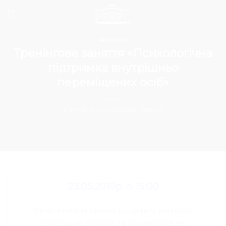
Skip
to
content
АНОНСИ
Тренінгове заняття «Пcихологічна
підтримка внутрішньо
переміщених осіб»
POSTED ON
22 ТРАВНЯ, 2019
BY
2
3
.0
5
.2019р. о 15:00
Київський міський будинок учителя
запрошує освітян та психологів на