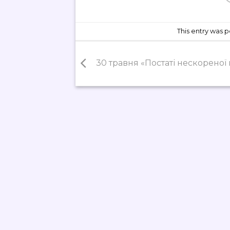
This entry was 
30 травня «Постаті нескореної 