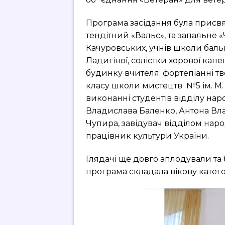
Програма засідання була присвяч
тендітний «Вальс», та запальне 
Качуровських, учнів школи баль
Ладигіної, солістки хорової капе
будинку вчителя; фортепіанні т
класу школи мистецтв №5 ім. М. 
виконанні студентів відділу наро
Владислава Баленко, Антона Вл
Чупира, завідувач відділом нар
працівник культури України.
Глядачі ще довго аплодували та б
програма складала вікову категор