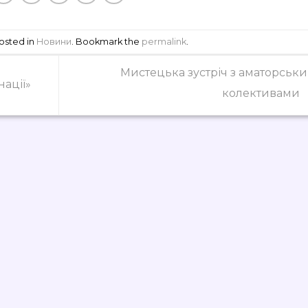
posted in
Новини
. Bookmark the
permalink
.
Мистецька зустріч з аматорськ
нації»
колективами