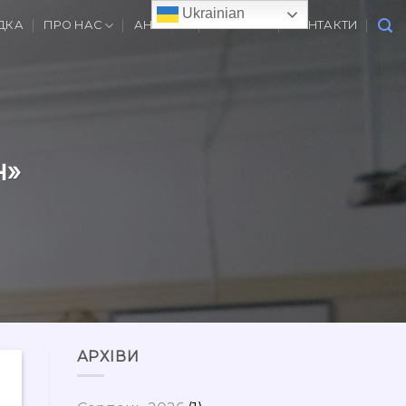
Ukrainian
ДКА
ПРО НАС
АНОНСИ
ВАКАНСІЇ
КОНТАКТИ
н»
АРХІВИ