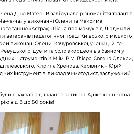
ена Дню Матері. В залі лунало різноманіття талантів:
«Ча-ча-ча» у виконанні Олени та Максима
ного танцю «Астра»; «Пісня про маму» від Людмили
ли ветеранів педагогічної праці Київського міського
вори виконані Олени Качуровської, учениці 2-го
Ревуцького; дуети та соло акордеонів з баяном у
дних інструментів КІМ ім. Р.М. Глієра: Євгена Олекси,
адилевського, Кирила Хренова. Керівник – Юрій
одних інструментів, викладач-методист, заслужений
ули в захваті від талантів артистів. Адже концертна
ію від 8 до 80 років!