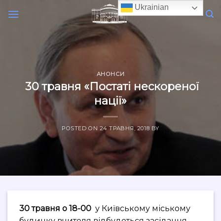
Skip
Ukrainian
to
content
АНОНСИ
30 травня «Постаті нескореної
нації»
POSTED ON
24 ТРАВНЯ, 2018
BY
30 травня о 18-00
у Київському міському
будинку вчителя відбудеться засідання