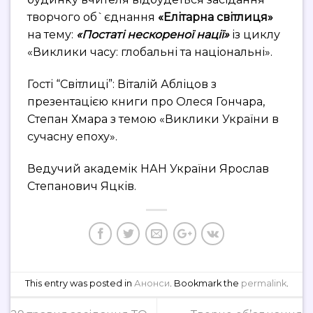
творчого об`єднання
«Елітарна світлиця»
на тему:
«Постаті нескореної нації»
із циклу
«Виклики часу: глобальні та національні».
Гості “Світлиці”: Віталій Абліцов з
презентацією книги про Олеся Гончара,
Степан Хмара з темою «Виклики України в
сучасну епоху».
Ведучий академік НАН України Ярослав
Степанович Яцків.
This entry was posted in
Анонси
. Bookmark the
permalink
.