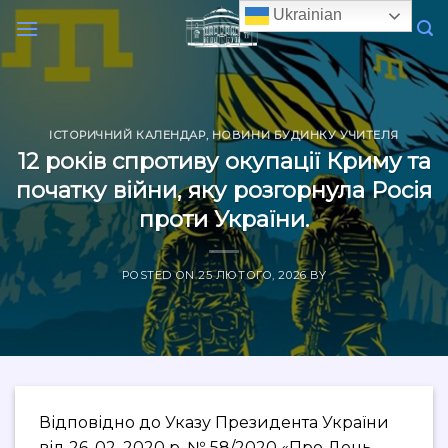
Skip
Ukrainian
to
content
ІСТОРИЧНИЙ КАЛЕНДАР
,
НОВИНИ БУДИНКУ УЧИТЕЛЯ
12 років спротиву окупації Криму та
початку війни, яку розгорнула Росія
проти України.
POSTED ON
25 ЛЮТОГО, 2026
BY
Відповідно до Указу Президента України
від 26. 02. 2020 р. № 58/2020 «Про День