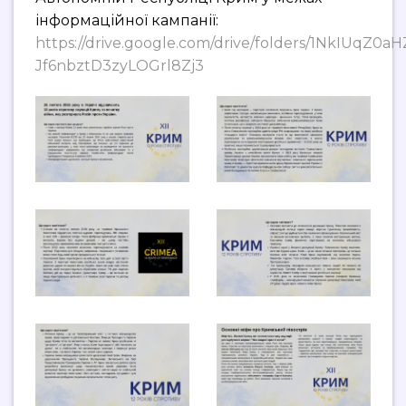
інформаційної кампанії:
https://drive.google.com/drive/folders/1NkIUqZ0aH
Jf6nbztD3zyLOGrl8Zj3