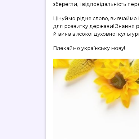
зберегли, і відповідальність пе
Цінуймо рідне слово, вивчаймо і
для розвитку держави! Знання р
й вияв високої духовної культур
Плекаймо українську мову!