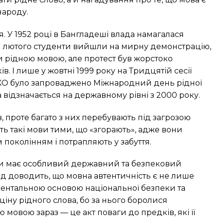
народу.
ня. У 1952 році в Бангладеші влада намагалася
21 лютого студенти вийшли на мирну демонстрацію,
 рідною мовою, але протест був жорстоко
. І лише у жовтні 1999 року на Тридцятій сесії
КО було запроваджено Міжнародний день рідної
а відзначається на державному рівні з 2000 року.
ов, проте багато з них перебувають під загрозою
ь такі мови тими, що «згорають», адже вони
поколінням і потрапляють у забуття.
ви має особливий державний та безпековий
ід доводить, що мовна автентичність є не лише
ментальною основою національної безпеки та
ціну рідного слова, бо за нього боролися
мовою зараз — це акт поваги до предків, які її