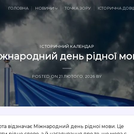
ГОЛОВНА
НОВИНИ
ТОЧКА ЗОРУ
ІСТОРИЧНА ДОВІ
ІСТОРИЧНИЙ КАЛЕНДАР
жнародний день рідної мо
POSTED ON
21 ЛЮТОГО, 2026
BY
нота відзначає Міжнародний день рідної мови. Це
и рідне слово, а й нагадування про те, що мова є