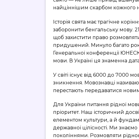
найціннішим скарбом кожного 
Історія свята має трагічне корін
заборонити бенгальську мову. 
щоб захистити право розмовляти
придушений. Минуло багато років
Генеральної конференції ЮНЕС
мови. В Україні ця знаменна дат
У світі існує від 6000 до 7000 м
зникнення. Мовознавці називают
перестають передаватися новим 
Для України питання рідної мо
пріоритет. Наш історичний досв
елементом культури, а й фунда
державної цілісності. Ми знаємо 
поколіннями. Розмовляти рідною 