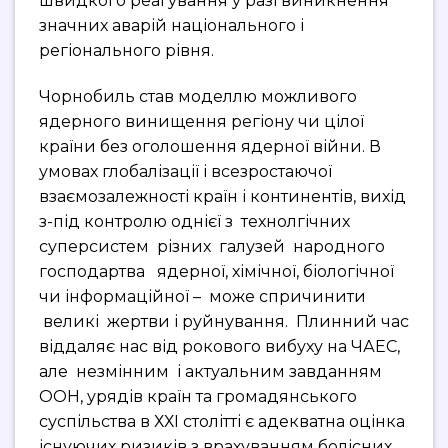
швидкого реагування у разі виникнення
значних аварій національного і
регіонального рівня.
Чорнобиль став моделлю можливого
ядерного винищення регіону чи цілої
країни без оголошення ядерної війни. В
умовах глобалізації і всезростаючої
взаємозалежності країн і континентів, вихід
з-під контролю однієї з технолгічних
суперсистем різних галузей народного
господартва ядерної, хімічної, біологічної
чи інформаційної – може спричинити
великі жертви і руйнування. Плинний час
віддаляє нас від рокового вибуху на ЧАЕС,
але незмінним і актуальним завданням
ООН, урядів країн та громадянського
суспільства в ХХІ столітті є адекватна оцінка
існуючих ризиків з врахуванням болісних