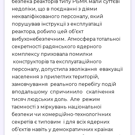
безпека реакторів типу РБМК мали суттєві
недоліки, що в поєднанні з діями
некваліфікованого персоналу, який
порушував інструкції з експлуатації
реактора, робило цей об’єкт
вибухонебезпечним.. Атмосфера тотальної
секретності радянського ядерного
комплексу приховала помилки
конструкторів та експлуатаційного
персоналу, допустила зволікання евакуації
населення з прилеглих територій,
замовчування реального перебігу подій
вподальшому спричинило скалічення
тисяч людських доль. Але режим
таємності з міркувань національної
безпеки чи комерційно-технологічних
секретів є типовим і для всіх ядерних
об’єктів навіть у демократичних країнах