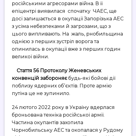
російськими агресорами війна. В її
епіцентрі виявилася спочатку ЧАЕС, ще
досі залишається в окупації Запорізька АЕС
з усіма небезпеками й загрозами, що з
цього випливають. На жаль, рнобильщина
однією з перших зустріл ворога та
опинилась в окупації вже з перших годин
великої війни.
Стаття 56 Протоколу Женевських
конвенцій забороняє
будь-які бойові дії
поблизу ядерних обʼєктів. Проте армію
путіна це не зупинило.
24 лютого 2022 року в Україну вдерлася
броньована техніка російської армії.
Частина окупантів захопила
Чорнобильську АЕС та окопалася у Рудому