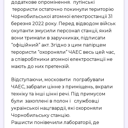
додаткове опромінення. путінські
терористи остаточно покинули територію
Чорнобильської атомної електростанції 31
березня 2022 року. Перед відводом військ
окупанти змусили персонал станції, який
вони тримали в заручниках, підписати
“офіційний” акт. Згідно з цим папірцем
терористи “охороняли” ЧАЕС весь цей час,
а співробітники атомної електростанції не
мають до них претензій.
Відступаючи, московити пограбували
ЧАЕС, забрали цінне з приміщень, вкрали
техніку та інші цінні речі. Під примусом
були захоплені в полон і службовці
української нацгвардії, які охороняли
Чорнобильську станцію.
Рашисти понівечили лабораторії, де