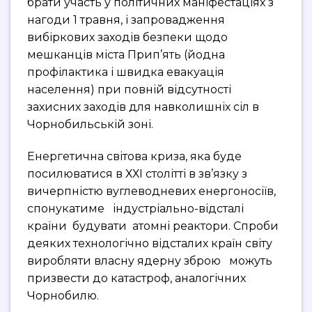
брати участь у політичних маніфестаціях з
нагоди 1 травня, і запровадження
вибіркових заходів безпеки щодо
мешканців міста Прип’ять (йодна
профілактика і швидка евакуація
населення) при повній відсутності
захисних заходів для навколишніх сіл в
Чорнобильській зоні.
Енергетична світова криза, яка буде
посилюватися в ХХІ столітті в зв’язку з
вичерпністю вуглеводневих енергоносіїв,
спонукатиме індустріально-відсталі
країни будувати атомні реактори. Спроби
деяких технологічно відсталих країн світу
виробляти власну ядерну зброю можуть
призвести до катастроф, аналогічних
Чорнобилю.