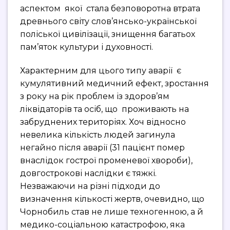
аспектом якої стала безповоротна втрата
древнього світу слов’янсько-української
поліської цивілізації, знищення багатьох
пам’яток культури і духовності.
Характерним для цього типу аварії є
кумулятивний медичний ефект, зростання
з року на рік проблем із здоров’ям
ліквідаторів та осіб, що проживають на
забруднених територіях. Хоч відносно
невелика кількість людей загинула
негайно після аварії (31 пацієнт помер
внаслідок гострої променевої хвороби),
довгострокові наслідки є тяжкі.
Незважаючи на різні підходи до
визначення кількості жертв, очевидно, що
Чорнобиль став не лише техногенною, а й
медико-соціальною катастрофою, яка