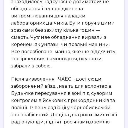
знаходилось надсучасне дозиметричне
обладнання і тестові джерела
випромінювання для наладки
лабораторних датчиків. Бути поруч з цими
зразками без захисту кілька годин —
смерть. Чутливе обладнання вирвали з
коренем, як унітази чи пральні машини.
Все пограбоване майно, яке ще віддячить
погіршенням самопочуття, окупанти
забрали з собою..
Після визволення ЧАЕС і досі сюди
заборонений вʼїзд , навіть для волонтерів.
Будь-яке пересування в зоні під суворим
контролем військових, прикордонників та
поліції. Рівень радіації у чорнобильській
зоні стабільний. Дощі за два роки змили всі
радіонукліди, підняті росіянами,в землю.