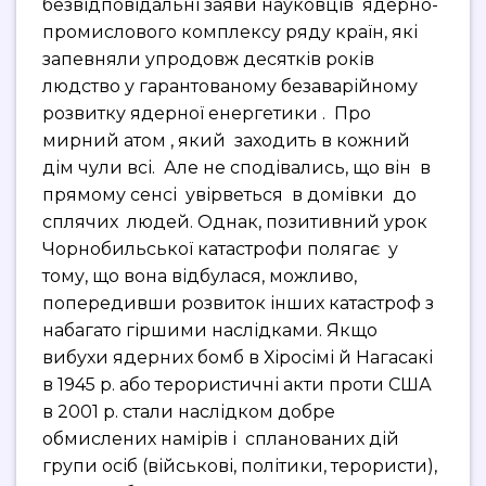
безвідповідальні заяви науковців ядерно-
промислового комплексу ряду країн, які
запевняли упродовж десятків років
людство у гарантованому безаварійному
розвитку ядерної енергетики . Про
мирний атом , який заходить в кожний
дім чули всі. Але не сподівались, що він в
прямому сенсі увірветься в домівки до
сплячих людей. Однак, позитивний урок
Чорнобильської катастрофи полягає у
тому, що вона відбулася, можливо,
попередивши розвиток інших катастроф з
набагато гіршими наслідками. Якщо
вибухи ядерних бомб в Хіросімі й Нагасакі
в 1945 р. або терористичні акти проти США
в 2001 р. стали наслідком добре
обмислених намірів і спланованих дій
групи осіб (військові, політики, терористи),