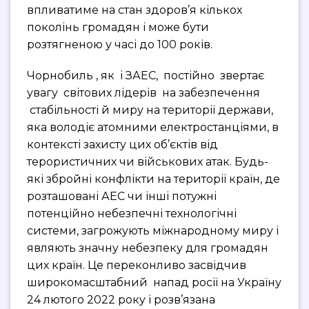
впливатиме на стан здоров’я кількох
поколінь громадян і може бути
розтягненою у часі до 100 років.
Чорнобиль , як і ЗАЕС, постійно звертає
увагу світових лідерів на забезпечення
стабільності й миру на території держави,
яка володіє атомними електростанціями, в
контексті захисту цих об’єктів від
терористичних чи військових атак. Будь-
які збройні конфлікти на території країн, де
розташовані АЕС чи інші потужні
потенційно небезпечні технологічні
системи, загрожують міжнародному миру і
являють значну небезпеку для громадян
цих країн. Це переконливо засвідчив
широкомасштабний напад росії на Україну
24 лютого 2022 року і розв’язана