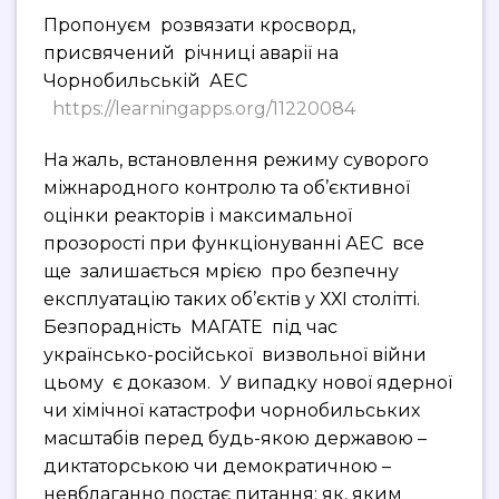
Пропонуєм розвязати кросворд,
присвячений річниці аварії на
Чорнобильській АЕС
https://learningapps.org/11220084
На жаль, встановлення режиму суворого
міжнародного контролю та об’єктивної
оцінки реакторів і максимальної
прозорості при функціонуванні АЕС все
ще залишається мрією про безпечну
експлуатацію таких об’єктів у ХХІ столітті.
Безпорадність МАГАТЕ під час
українсько-російської визвольної війни
цьому є доказом. У випадку нової ядерної
чи хімічної катастрофи чорнобильських
масштабів перед будь-якою державою –
диктаторською чи демократичною –
невблаганно постає питання: як, яким