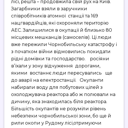
лісі, решта – продовжила свій рух на Київ.
Загарбники взяли в заручники
співробітників атомної станції та 169
нацгвардійців, які охороняли територію
АЕС. Залишилися в окупації й близько 80
місцевих мешканців (самоселів). Ці люди
вже пережили Чорнобильську катастрофу і
з початком війни відмовились покидати
рідні домівки та господарство. росіяни
вʼїхали у зону відчуження дорогами,
якими востаннє люди пересувались ще
до аварії на електростанції. Окупанти
набирали воду для побутових цілей з
охолоджувача реактора або ж полювали на
дичину, яка знаходилась біля реактора.
Більшість окупантів не розуміли рівень
небезпеки чорнобильської зони, бо ще й
рили окопи у Рудому лісі,отримуючи