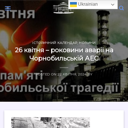
Skip
Ukrainian
to
content
ІСТОРИЧНИЙ КАЛЕНДАР
,
НОВИНИ
26 квітня – роковини аварії на
Чорнобильській АЕС
POSTED ON
22 КВІТНЯ, 2024
BY