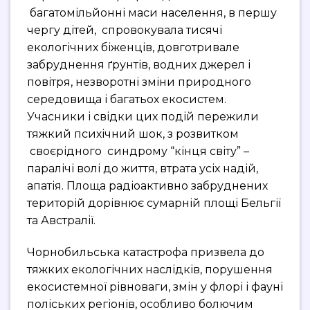
багатомільйонні маси населення, в першу
чергу дітей, спровокувала тисячі
екологічних біженців, довготривале
забруднення ґрунтів, водних джерел і
повітря, незворотні зміни природного
середовища і багатьох екосистем.
Учасники і свідки цих подій пережили
тяжкий психічний шок, з розвитком
своєрідного синдрому “кінця світу” –
паралічі волі до життя, втрата усіх надій,
апатія. Площа радіоактивно забруднених
територій дорівнює сумарній площі Бельгії
та Австралії.
Чорнобильська катастрофа призвела до
тяжких екологічних наслідків, порушення
екосистемної рівноваги, змін у флорі і фауні
поліських регіонів, особливо болючим