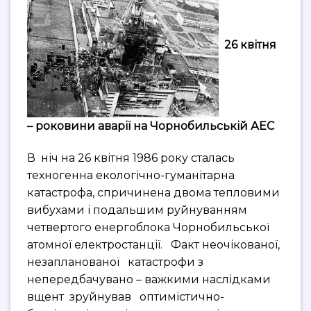
26 квітня
– роковини аварії на Чорнобильській АЕС
В ніч на 26 квітня 1986 року сталась
техногенна екологічно-гуманітарна
катастрофа, спричинена двома тепловими
вибухами і подальшим руйнуванням
четвертого енергоблока Чорнобильської
атомної електростанції. Факт неочікованої,
незапланованої катастрофи з
непередбачувано – важкими наслідками
вщент зруйнував оптимістично-