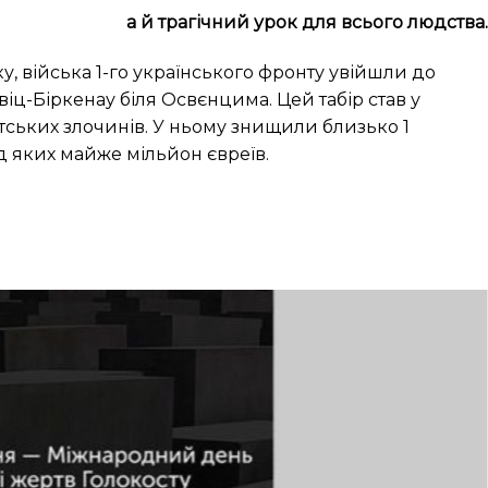
а й трагічний урок для всього людства.
ку, війська 1-го українського фронту увійшли до
іц-Біркенау біля Освєнцима. Цей табір став у
тських злочинів. У ньому знищили близько 1
д яких майже мільйон євреїв.