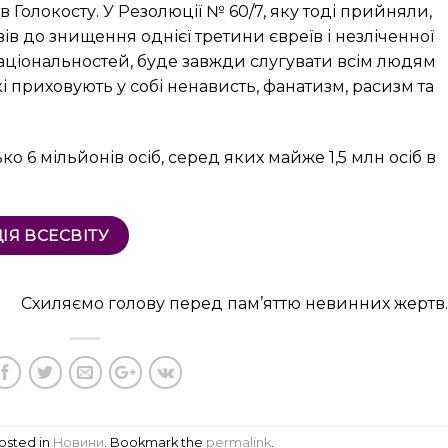
Голокосту. У Резолюції № 60/7, яку тоді прийняли,
вів до знищення однієї третини євреїв і незліченної
національностей, буде завжди слугувати всім людям
 приховують у собі ненависть, фанатизм, расизм та
о 6 мільйонів осіб, серед яких майже 1,5 млн осіб в
ІЯ ВСЕСВІТУ
Схиляємо голову перед пам’яттю невинних жертв.
posted in
Новини
. Bookmark the
permalink
.