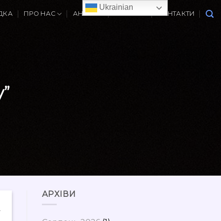
Ukrainian
ДКА
ПРО НАС
АНОНСИ
ВАКАНСІЇ
КОНТАКТИ
у”
АРХІВИ