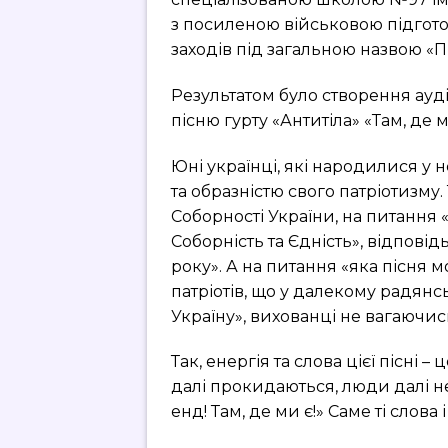
з посиленою військовою підгото
заходів під загальною назвою «П
Результатом було створення ауді
пісню гурту «Антитіла» «Там, де м
Юні українці, які народилися у
та образністю свого патріотизму
Соборності України, на питанн
Соборність та Єдність», відпов
року». А на питання «яка пісня
патріотів, що у далекому радянс
Україну», вихованці не вагаючись
Так, енергія та слова цієї пісні
далі прокидаються, люди далі не 
енд! Там, де ми є!» Саме ті слов