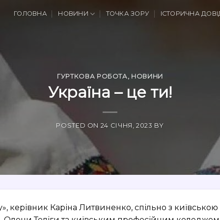
ГОЛОВНА
НОВИНИ
ТОЧКА ЗОРУ
ІСТОРИЧНА ДОВІ
ГУРТКОВА РОБОТА
,
НОВИНИ
Україна – це ти!
POSTED ON
24 СІЧНЯ, 2023
BY
у», керівник Каріна Литвиненко, спільно з київською
. Олени Теліги та київським професійним коледжем