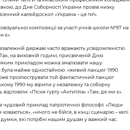
вкою, до Дня Соборності України провів низку
ісенний калейдоскоп «Україна – це ти!».
овізуальної композиції за участі учнів школи №97 на
и є».
 незалежній державі часто вражають усвідомленістю
. Так, на виховній годині, присвяченій Дню
я «яким прикладом можна змалювати нашу
ідь була майже одностайною: «живий ланцюг 1990
 може проілюструвати той фантастичний ланцюг
ькому 1990-му вірили у незалежну та соборну
 відповіли: «Пісня гурту «Антитіла» «Там, де ми є».
 – це чудовий приклад патріотичної філософії. «Люди
ховаються», «нічого не бійся, в кінці сценарію – хепі
а і думки, які потрібні нашим душам у важкий час.