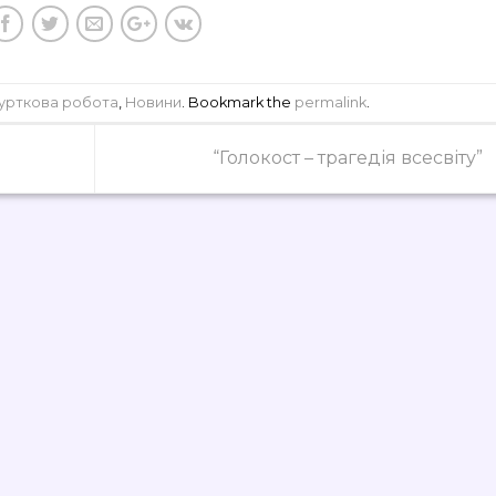
Гурткова робота
,
Новини
. Bookmark the
permalink
.
“Голокост – трагедія всесвіту”