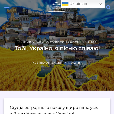
Skip
Ukrainian
to
content
ГУРТКОВА РОБОТА
,
НОВИНИ БУДИНКУ УЧИТЕЛЯ
Тобі, Україно, я пісню співаю!
POSTED ON
20 СЕРПНЯ, 2021
BY
Студія естрадного вокалу щиро вітає усіх
з Днем Незалежності України!