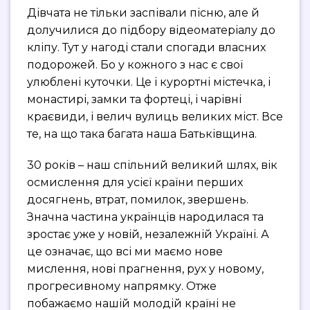
Дівчата не тільки заспівали пісню, але й
долучилися до підбору відеоматеріалу до
кліпу. Тут у нагоді стали спогади власних
подорожей. Бо у кожного з нас є свої
улюблені куточки. Це і курортні містечка, і
монастирі, замки та фортеці, і чарівні
краєвиди, і велич вулиць великих міст. Все
те, на що така багата наша Батьківщина.
30 років – наш спільний великий шлях, вік
осмислення для усієї країни перших
досягнень, втрат, помилок, звершень.
Значна частина українців народилася та
зростає уже у новій, незалежній Україні. А
це означає, що всі ми маємо нове
мислення, нові прагнення, рух у новому,
прогресивному напрямку. Отже
побажаємо нашій молодій країні не