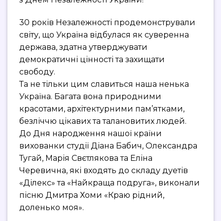
30 років Незалежності продемонстрували
світу, що Україна відбулася як суверенна
держава, здатна утверджувати
демократичні цінності та захищати
свободу.
Та не тільки цим славиться наша ненька
Україна. Багата вона природними
красотами, архітектурними пам’ятками,
безліччю цікавих та талановитих людей.
До Дня народження нашої країни
вихованки студії Діана Бабич, Олександра
Тугай, Марія Свєтлякова та Еліна
Черевична, які входять до складу дуетів
«Ділекс» та «Найкраща подруга», виконали
пісню Дмитра Хоми «Краю рідний,
доленько моя».