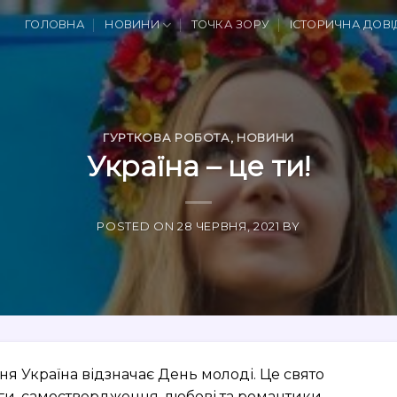
ГОЛОВНА
НОВИНИ
ТОЧКА ЗОРУ
ІСТОРИЧНА ДОВІ
ГУРТКОВА РОБОТА
,
НОВИНИ
Україна – це ти!
POSTED ON
28 ЧЕРВНЯ, 2021
BY
я Україна відзначає День молоді. Це свято
наги, самоствердження, любові та романтики.