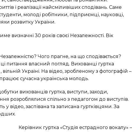
риттів і реалізації найсміливіших сподівань. Саме
туденти, молоді робітники, підприємці, науковці,
яхи розвитку України.
тиме визначні 30 років своєї Незалежності. Вік
Незалежністю? Чого прагне, на що сподівається?
 ці питання власний погляд. Вихованці гуртка
 вільній Україні. На відео, зробленому з фотографій –
 працює сучасна українська молодь.
добутки вихованців гуртка, виступи, заходи,
ння розроблялися спільно з педагогом до виступів.
ть у відео, заспівана та записана гуртківцями. За
одших.
Керівник гуртка «Студія естрадного вокалу» –