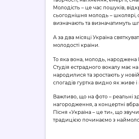
Молодість – це час пошуків, відк
сьогоднішня молодь – школярі, с
визначають та визначатимуть шл
А за два місяці Україна святкува
молодості країни.
То яка вона, молодь, народжена 
Студія естрадного вокалу має на
народилися та зростають у новій,
спогадів гуртка видно як живе і
Важливо, що на фото – реальні з
нагородження, а концертні вбра
Пісня «Україна – це ти», що звучи
традицією починаємо з наймол