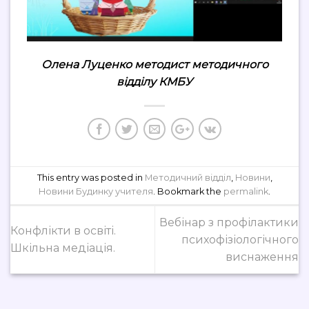
Олена Луценко методист методичного
відділу КМБУ
This entry was posted in
Методичний відділ
,
Новини
,
Новини Будинку учителя
. Bookmark the
permalink
.
Вебінар з профілактики
Конфлікти в освіті.
психофізіологічного
Шкільна медіація.
виснаження