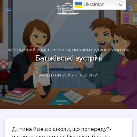
Skip
Ukrainian
to
content
МЕТОДИЧНИЙ ВІДДІЛ
,
НОВИНИ
,
НОВИНИ БУДИНКУ УЧИТЕЛЯ
Батьківські зустрічі
POSTED ON
27 КВІТНЯ, 2021
BY
Дитина йде до школи, що попереду?-
питання, яке хвилює більшість батьків