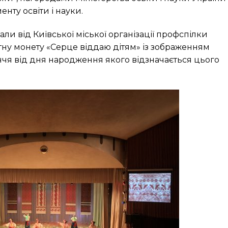
нту освіти і науки.
али від Київської міської організації профспілки
ятну монету «Серце віддаю дітям» із зображенням
ччя від дня народження якого відзначається цього