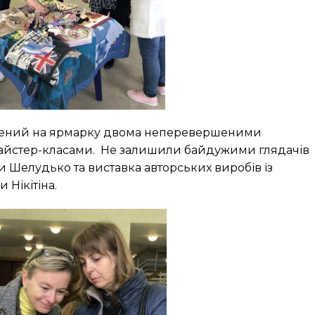
лений на ярмарку двома неперевершеними
айстер-класами. Не залишили байдужими глядачів
и Шелудько та виставка авторських виробів із
 Нікітіна.