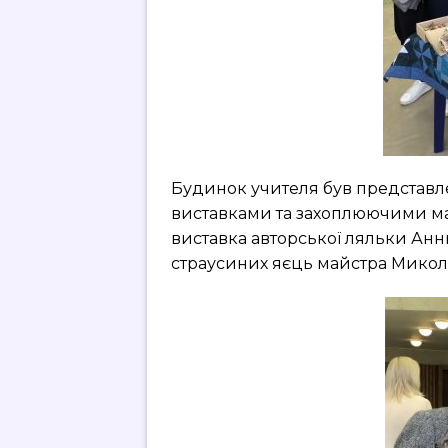
Будинок учителя був представ
виставками та захоплюючими м
виставка авторської ляльки Анн
страусиних яєць майстра Миколи