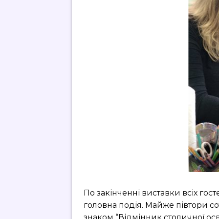
По закінченні виставки всіх гост
головна подія. Майже півтори со
знаком “Відмінник столичної осв