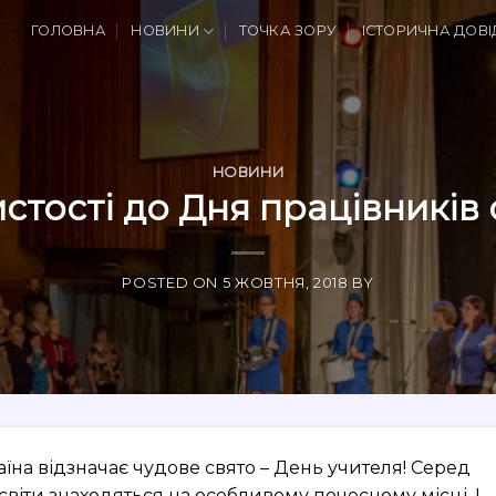
ГОЛОВНА
НОВИНИ
ТОЧКА ЗОРУ
ІСТОРИЧНА ДОВІ
НОВИНИ
стості до Дня працівників 
POSTED ON
5 ЖОВТНЯ, 2018
BY
їна відзначає чудове свято – День учителя! Серед
віти знаходяться на особливому почесному місці. І