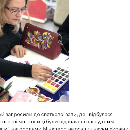
ей запросили до святкової зали, де і відбулася
тні освітян столиці були відзначені нагрудним
іти”, нагородами Міністерства освіти і науки України