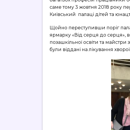
саме тому 3 жовтня 2018 року пе
Київський палаці дітей та юнацт
Щойно переступивши поріг палац
ярмарку «Від серця до серця», в
позашкільної освіти та майстри з
були віддані на лікування хворо