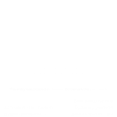
This entry was posted in
Новини
. Bookmark the
permalink
.
Вихованці гуртків
22 травня «Не старіють
Будинку учителя
душею ветерани…»
демонструють свої