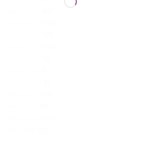
Грудень 2023
(24)
Листопад 2023
(25)
Жовтень 2023
(29)
Вересень 2023
(20)
Серпень 2023
(3)
Липень 2023
(1)
Червень 2023
(5)
Травень 2023
(29)
Квітень 2023
(19)
Березень 2023
(32)
Лютий 2023
(23)