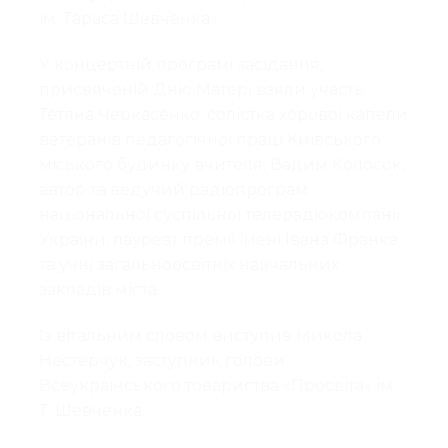
ім. Тараса Шевченка .
У концертній програмі засідання,
присвяченій Дню Матері взяли участь:
Тетяна Черкасенко, солістка хорової капели
ветеранів педагогічної праці Київського
міського будинку вчителя; Вадим Колосок,
автор та ведучий радіопрограм
національної суспільної телерадіокомпанії
України, лауреат премії імені Івана Франка
та учні загальноосвітніх навчальних
закладів міста.
Із вітальним словом виступив Микола
Нестерчук, заступник голови
Всеукраїнського товариства «Просвіта» ім.
Т. Шевченка.