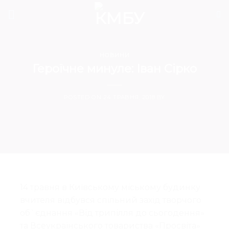
Skip
to
content
НОВИНИ
Героїчне минуле: Іван Сірко
POSTED ON
24 ТРАВНЯ, 2018
BY
14 травня в Київському міському будинку
вчителя відбувся спільний захід творчого
об`єднання «Від трипілля до сьогодення»
та Всеукраїнського товариства «Просвіта»