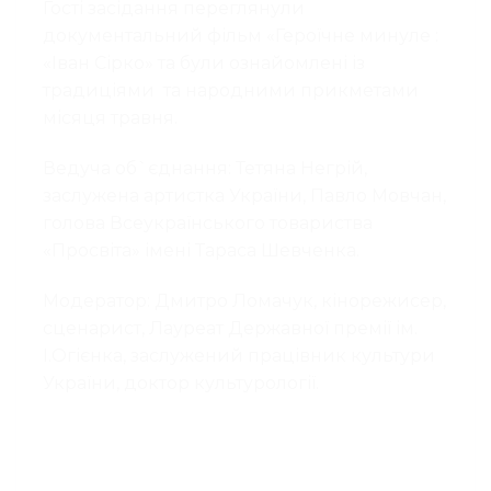
Гості засідання переглянули
документальний фільм «Героїчне минуле :
«Іван Сірко» та були ознайомлені із
традиціями та народними прикметами
місяця травня.
Ведуча об`єднання: Тетяна Негрій,
заслужена артистка України, Павло Мовчан,
голова Всеукраїнського товариства
«Просвіта» імені Тараса Шевченка.
Модератор: Дмитро Ломачук, кінорежисер,
сценарист, Лауреат Державної премії ім.
І.Огієнка, заслужений працівник культури
України, доктор культурології.