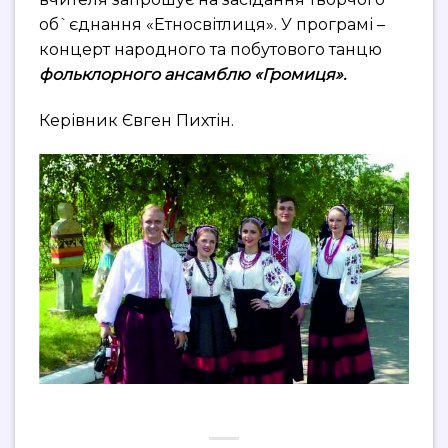
об`єднання «Етносвітлиця». У програмі –
концерт народного та побутового танцю
фольклорного ансамблю «Громиця».
Керівник Євген Пихтін.