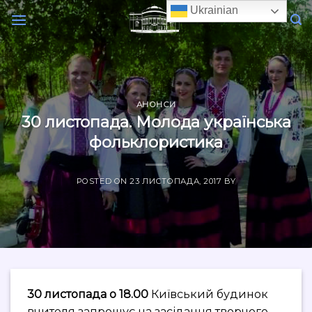
Skip
Ukrainian
to
content
АНОНСИ
30 листопада. Молода українська
фольклористика
POSTED ON
23 ЛИСТОПАДА, 2017
BY
30 листопада о 18.00
Київський будинок
вчителя запрошує на засідання творчого