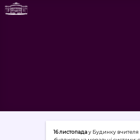
Skip
to
content
16 листопада
у Будинку вчителя
буддистська моральні системи: с