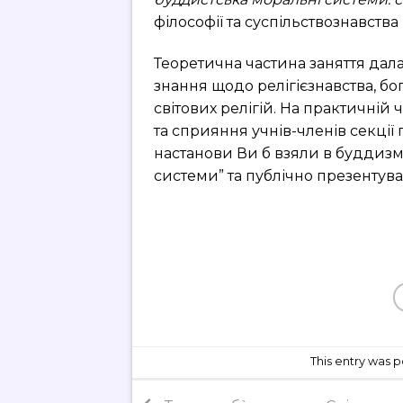
філософії та суспільствознавства
Теоретична частина заняття дал
знання щодо релігієзнавства, б
світових релігій. На практичній 
та сприяння учнів-членів секції
настанови Ви б взяли в буддизму
системи” та публічно презентув
This entry was 