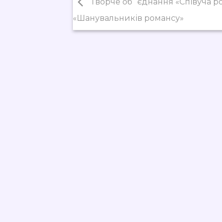
Творче об`єднання «Співуча р
«Шанувальників романсу»