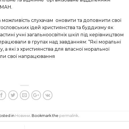
 МАН.
а можливість слухачам оновити та доповнити свої
огословських ідей християнства та буддизму як
частині учні загальноосвітніх шкіл під керівництвом
 працювали в групах над завданням: “Які моральні
, а які з християнства для власної моральної
али свої напрацювання
posted in
Новини
. Bookmark the
permalink
.