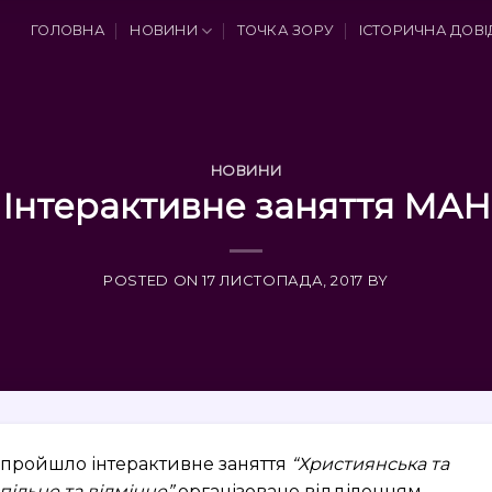
ГОЛОВНА
НОВИНИ
ТОЧКА ЗОРУ
ІСТОРИЧНА ДОВІ
НОВИНИ
Інтерактивне заняття МАН
POSTED ON
17 ЛИСТОПАДА, 2017
BY
 пройшло інтерактивне заняття
“Християнська та
пільне та відмінне”
організоване відділенням