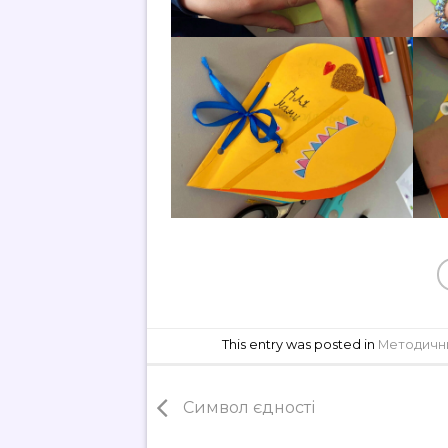
This entry was posted in
Методични
Символ єдності