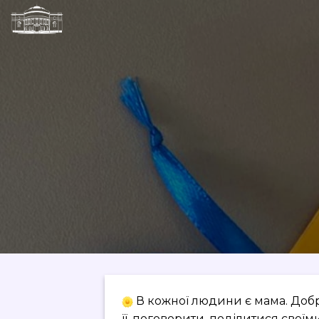
Skip
to
content
В кожної людини є мама. Добр
її, поговорити, поділитися свої