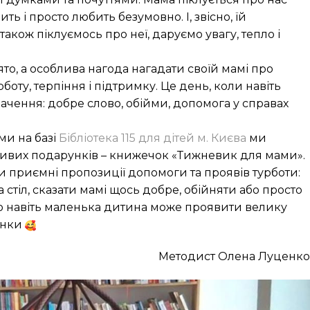
ть і просто любить безумовно. І, звісно, їй
кож піклуємось про неї, даруємо увагу, тепло і
ято, а особлива нагода нагадати своїй мамі про
боту, терпіння і підтримку. Це день, коли навіть
ачення: добре слово, обійми, допомога у справах
и на базі
Бібліотека 115 для дітей м. Києва
ми
ивих подарунків – книжечок «Тижневик для мами».
и приємні пропозиції допомоги та проявів турботи:
стіл, сказати мамі щось добре, обійняти або просто
о навіть маленька дитина може проявити велику
инки
Методист Олена Луценко