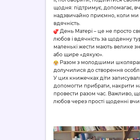
щодня: підтримує, допомагає, вчи
надзвичайно приємно, коли ми та
вдячність.
День Матері – це не просто св
любов і вдячність за щоденну тур
маленькі жести мають велике зн
або щире «дякую».
Разом з молодшими школярам
долучилися до створення особл
У цих книжечках діти записувал
допомогти прибрати, накрити на 
провести разом час. Важливо, щ
любов через прості щоденні вч