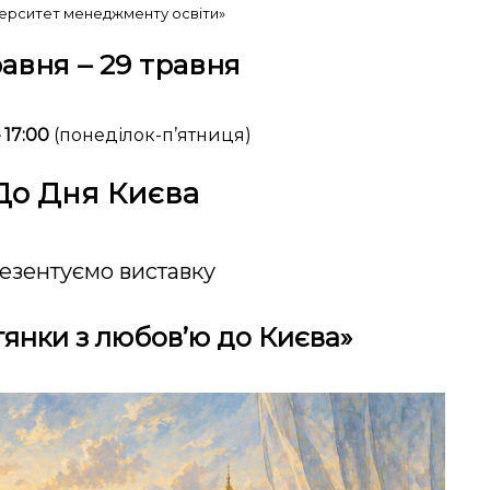
верситет менеджменту освіти»
равня – 29 травня
– 17:00
(понеділок-п’ятниця)
До Дня Києва
езентуємо виставку
тянки з любов
’
ю до Києва»