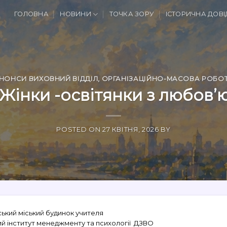
ГОЛОВНА
НОВИНИ
ТОЧКА ЗОРУ
ІСТОРИЧНА ДОВІ
НОНСИ ВИХОВНИЙ ВІДДІЛ
,
ОРГАНІЗАЦІЙНО-МАСОВА РОБО
Жінки -освітянки з любов’
POSTED ON
27 КВІТНЯ, 2026
BY
ський міський будинок учителя
й інститут менеджменту та психології ДЗВО