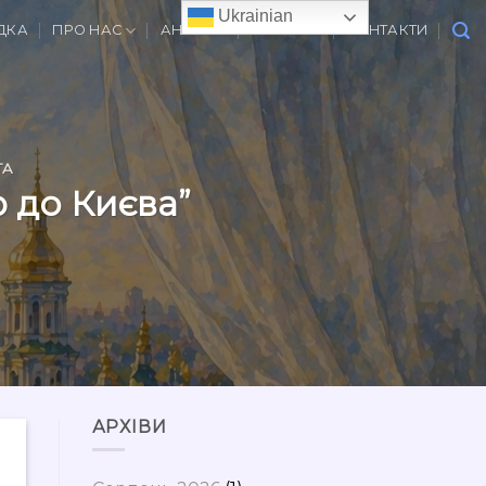
Ukrainian
ДКА
ПРО НАС
АНОНСИ
ВАКАНСІЇ
КОНТАКТИ
ТА
ю до Києва”
АРХІВИ