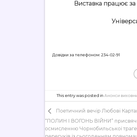
Виставка працює за 
Універс
Довідки за телефоном: 234-02-91
This entry was posted in
Анонси виховни
Поетичний вечір Любові Карта
“ПОЛИН І ВОГОНЬ ВІЙНИ” присвя
осмисленню Чорнобильської трагедії
перегуків із сьогоденням повнома