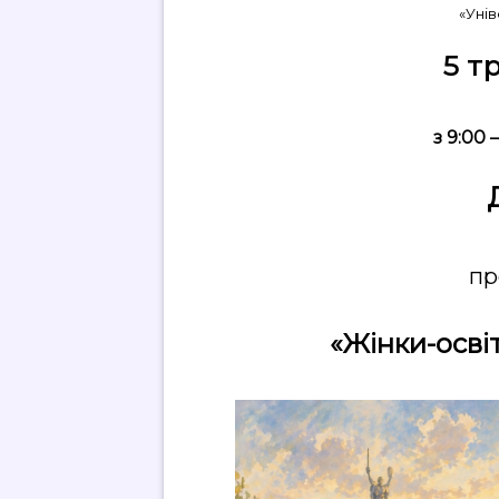
«Уні
5 т
з 9:00 
пр
«Жінки-осві