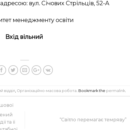
адресою: вул. Січових Стрільців, 52-А
итет менеджменту освіти
Вхід вільний
й відділ
,
Організаційно-масова робота
. Bookmark the
permalink
.
шової
чений
“Світло перемагає темряву”
 та її
штабної