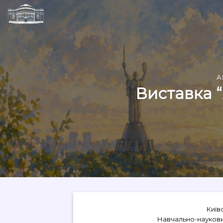
Skip
to
content
А
Виставка “
Київ
Навчально-наукови