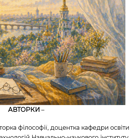
АВТОРКИ
–
торка філософії, доцентка кафедри освіти
ехнологій Навчально-наукового інституту