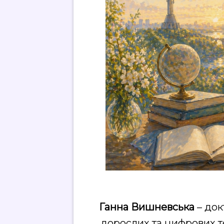
Ганна Вишневська
– док
дорослих та цифрових т