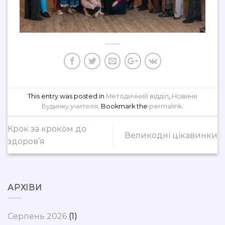
This entry was posted in
Методичний відділ
,
Новини
Будинку учителя
. Bookmark the
permalink
.
Крок за кроком до
Великодні цікавинки
здоров’я
АРХІВИ
Серпень 2026
(1)