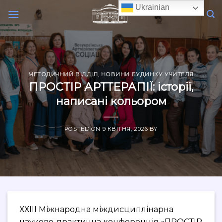
Skip
Ukrainian
to
content
МЕТОДИЧНИЙ ВІДДІЛ
,
НОВИНИ БУДИНКУ УЧИТЕЛЯ
ПРОСТІР АРТТЕРАПІЇ: історії,
написані кольором
POSTED ON
9 КВІТНЯ, 2026
BY
ХХІІІ Міжнародна міждисциплінарна
науково-практична конференція «ПРОСТІР