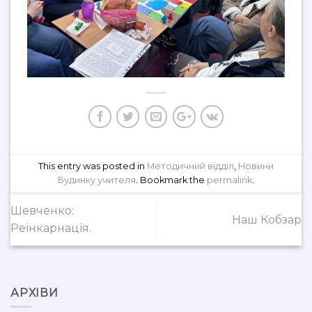
This entry was posted in
Методичний відділ
,
Новини
Будинку учителя
. Bookmark the
permalink
.
Шевченко:
Наш Кобзар
Реінкарнація.
АРХІВИ