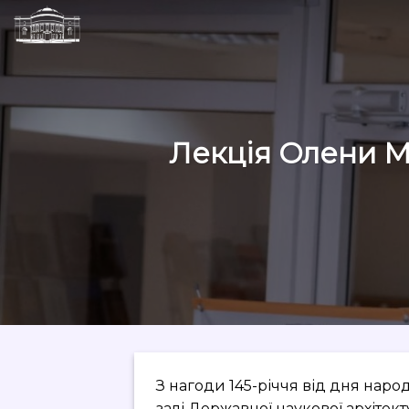
Skip
to
content
Лекція Олени Мо
З нагоди 145-річчя від дня на
залі Державної наукової архітект