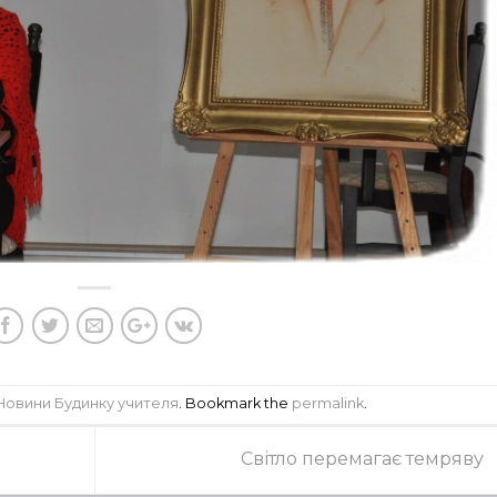
Новини Будинку учителя
. Bookmark the
permalink
.
Світло перемагає темряву