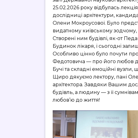
25.02.2026 року відбулась лекція
дослідниці архітектури, кандида
Олени Мокроусової. Було предст
видатному київському зодчому, 
Створені ним будівлі, як-от Пед
Будинок лікаря, і сьогодні зали
Особливо цінно було почути про
Федотовича — про його любов до
Бучі та складні емоційні вузли, щ
Щиро дякуємо лектору, пані Оле
архітектора. Завдяки Вашим до
будівль, а людину — з її сумнів
любов’ю до життя!