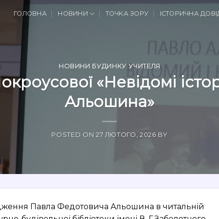
ГОЛОВНА
НОВИНИ
ТОЧКА ЗОРУ
ІСТОРИЧНА ДОВІ
НОВИНИ БУДИНКУ УЧИТЕЛЯ
кроусової «Невідомі істор
Альошина»
POSTED ON
27 ЛЮТОГО, 2026
BY
родження Павла Федотовича Альошина в читальній
урно-будівельної бібліотеки імені В. Г.Заболотного