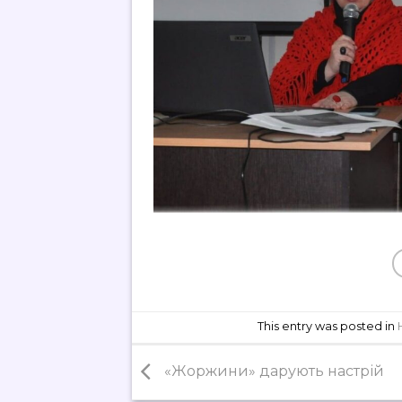
This entry was posted in
«Жоржини» дарують настрій