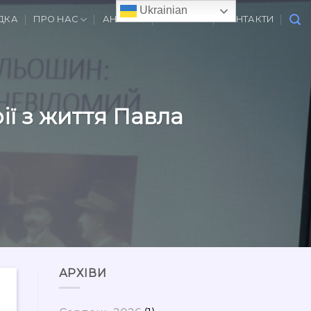
Ukrainian
ДКА
ПРО НАС
АНОНСИ
ВАКАНСІЇ
КОНТАКТИ
ії з життя Павла
АРХІВИ