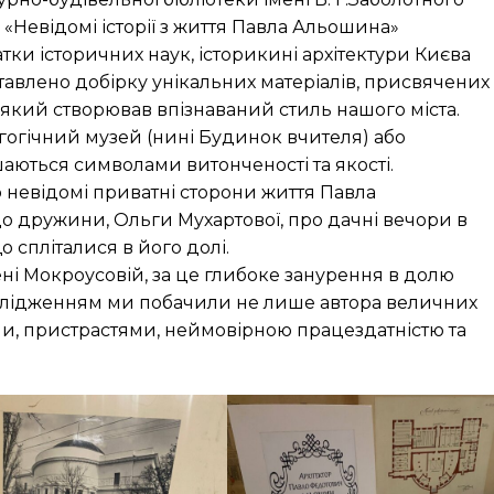
 «Невідомі історії з життя Павла Альошина»
тки історичних наук, історикині архітектури Києва
авлено добірку унікальних матеріалів, присвячених
який створював впізнаваний стиль нашого міста.
агогічний музей (нині Будинок вчителя) або
шаються символами витонченості та якості.
 невідомі приватні сторони життя Павла
 дружини, Ольги Мухартової, про дачні вечори в
о спліталися в його долі.
ні Мокроусовій, за це глибоке занурення в долю
слідженням ми побачили не лише автора величних
ами, пристрастями, неймовірною працездатністю та