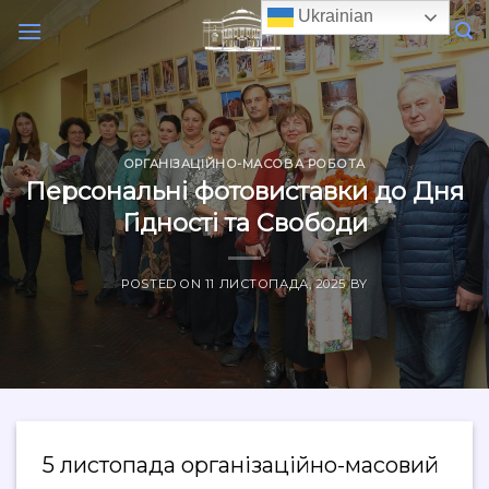
Skip
Ukrainian
to
content
ОРГАНІЗАЦІЙНО-МАСОВА РОБОТА
Персональні фотовиставки до Дня
Гідності та Свободи
POSTED ON
11 ЛИСТОПАДА, 2025
BY
5 листопада організаційно-масовий