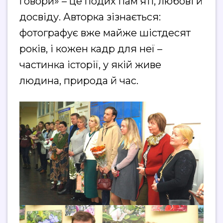
говори» – це подих пам’яті, любові й
досвіду. Авторка зізнається:
фотографує вже майже шістдесят
років, і кожен кадр для неї –
частинка історії, у якій живе
людина, природа й час.