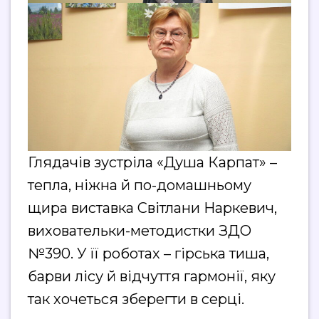
Глядачів зустріла «Душа Карпат» –
тепла, ніжна й по-домашньому
щира виставка Світлани Наркевич,
виховательки-методистки ЗДО
№390. У її роботах – гірська тиша,
барви лісу й відчуття гармонії, яку
так хочеться зберегти в серці.