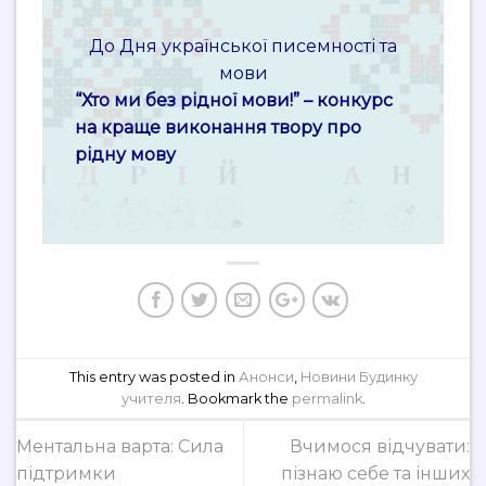
До Дня української писемності та
мови
“Хто ми без рідної мови!” –
конкурс
на краще виконання твору про
рідну мову
This entry was posted in
Анонси
,
Новини Будинку
учителя
. Bookmark the
permalink
.
Ментальна варта: Сила
Вчимося відчувати:
підтримки
пізнаю себе та інших