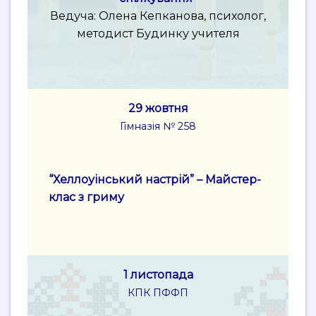
Ведуча: Олена Кепканова, психолог,
методист Будинку учителя
29 жовтня
Гімназія № 258
“Хеллоуінський настрій” –
Майстер-
клас з гриму
1 листопада
КПК ПФФП