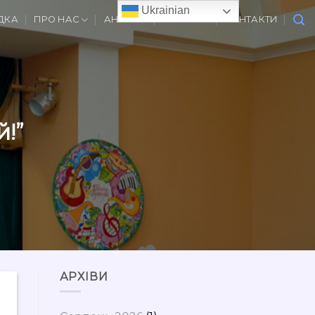
Ukrainian
ДКА
ПРО НАС
АНОНСИ
ВАКАНСІЇ
КОНТАКТИ
й!”
АРХІВИ