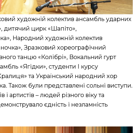
зковий художній колектив ансамбль ударних
!», дитячий цирк «Шапіто»,
нка», Народний художній колектив
аночка», Зразковий хореографічний
вного танцю «Колібрі», Вокальний гурт
мбль «Ягідки», студенти І курсу
ралиця» та Український народний хор
а. Також були представлені сольні виступи.
 і артистів – людей різного віку та
емонструвало єдність і незламність