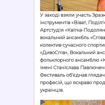
У заході взяли участь Зра
інструментів «Віват, Поділ
Артстудія «Квітка-Подоля
вокальний ансамбль «Спів
колектив сучасного спорти
«ДивоСпів», Вокальний анса
фольклорного ансамблю «К
імені Станіслава Павлюченк
Фестиваль об’єднав глядачів
професій, що яскраво прод
українців.