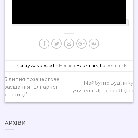
This entry was posted in
Новини
. Bookmark the
permalink
.
5 липня позачергове
Майбутнє Будинку
засідання “Елітарної
учителя. Ярослав Яцків
світлиці”
АРХІВИ