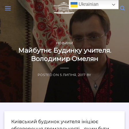
Skip
Ukrainian
to
content
НОВИНИ
Майбутнє Будинку учителя.
Володимир Омелян
POSTED ON
5 ЛИПНЯ, 2017
BY
Київський будинок учителя ініціює
обговорення громадськості – яким бути