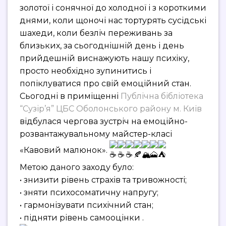
золотої і сонячної до холодної і з короткими
днями, коли щоночі нас тортурять сусідські
шахеди, коли безліч переживань за
близьких, за сьогоднішній день і день
прийдешній виснажують нашу психіку,
просто необхідно зупинитись і
попіклуватися про свій емоційний стан.
Сьогодні в приміщенні
Публічна бібліотека
“Сузір’я” ЦБС Оболонського району м. Київ
відбулася чергова зустріч на емоційно-
розвантажувальному майстер-класі
«Кавовий малюнок».
Метою даного заходу було:
• знизити рівень страхів та тривожності;
• зняти психосоматичну напругу;
• гармонізувати психічний стан;
• підняти рівень самооцінки .