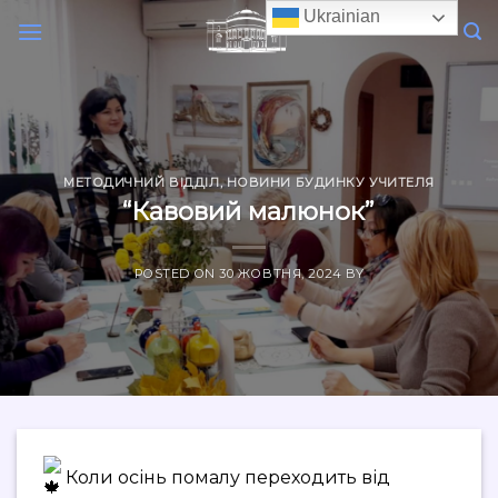
Skip
Ukrainian
to
content
МЕТОДИЧНИЙ ВІДДІЛ
,
НОВИНИ БУДИНКУ УЧИТЕЛЯ
“Кавовий малюнок”
POSTED ON
30 ЖОВТНЯ, 2024
BY
Коли осінь помалу переходить від