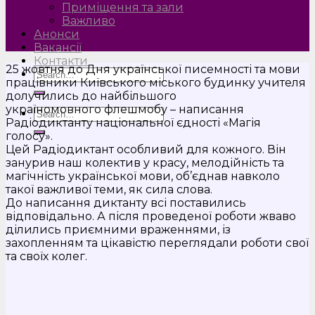
Приміщення та зали
Важливо
Анонси
Вакансії
Контакти
25 жовтня до Дня української писемності та мови
працівники Київського міського будинку учителя
долучились до найбільшого
україномовного флешмобу – написання
Радіодиктанту національної єдності «Магія
голосу».
Цей Радіодиктант особливий для кожного. Він
занурив наш колектив у красу, мелодійність та
магічність української мови, об’єднав навколо
такої важливої теми, як сила слова.
До написання диктанту всі поставились
відповідально. А після проведеної роботи жваво
ділились приємними враженнями, із
захопленням та цікавістю переглядали роботи свої
та своїх колег.