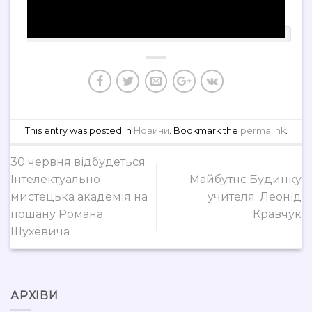
This entry was posted in
Новини
. Bookmark the
permalink
.
30 червня відбудеться
Інтелектуально-
Майбутнє Будинку
мистецька академія на
учителя. Леонід
пошану Романа
Кравчук
Шухевича
АРХІВИ