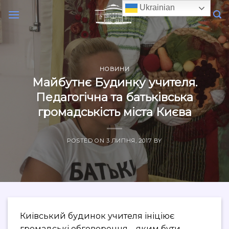
Skip
Ukrainian
to
content
НОВИНИ
Майбутнє Будинку учителя.
Педагогічна та батьківська
громадськість міста Києва
POSTED ON
3 ЛИПНЯ, 2017
BY
Київський будинок учителя ініціює
громадські обговорення – яким бути