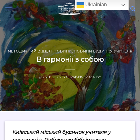
Skip
Ukrainian
to
content
МЕТОДИЧНИЙ ВІДДІЛ
,
НОВИНИ
,
НОВИНИ БУДИНКУ УЧИТЕЛЯ
В гармонії з собою
POSTED ON
30 ТРАВНЯ, 2024
BY
Київський міський будинок учителя у
співпраці з Публічною бібліотекою