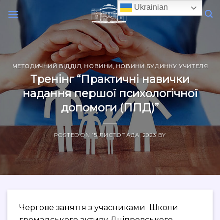
Skip
Ukrainian
to
content
МЕТОДИЧНИЙ ВІДДІЛ
,
НОВИНИ
,
НОВИНИ БУДИНКУ УЧИТЕЛЯ
Тренінг “Практичні навички
надання першої психологічної
допомоги (ППД)”
POSTED ON
15 ЛИСТОПАДА, 2023
BY
Чергове заняття з учасниками Школи
громадського активу Дніпровського