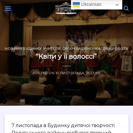
Skip
Ukrainian
to
content
НОВИНИ БУДИНКУ УЧИТЕЛЯ
,
ОРГАНІЗАЦІЙНО-МАСОВА РОБОТА
“Квіти у її волоссі”
POSTED ON
10 ЛИСТОПАДА, 2023
BY
7 листопада в Будинку дитячої творчості
Подільського району відбувся творчий