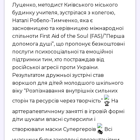
Луценко, методист Київського міського
будинку учителя, зустрілася з колегою,
Наталі Робело-Тимченко, яка є
засновницею та керівницею міжнародної
спільноти First Aid of the Soul (FAS)/”Перша
допомога душі”, що пропонує безкоштовні
послуги психосоціальної та емоційної
підтримки тим, хто постраждав від
російської агресії проти України.
Результатом дружньої зустрічі став
воркшоп для дітей молодшого шкільного
віку “Розпізнавання внутрішніх сильних
сторін та ресурсів через творчість”
. На
арттерапевтичному занятті в ігровій формі
діти шукали власні суперсили і
створювали маски Супергероїв
. Всі
учасники були захоплені презентаціями