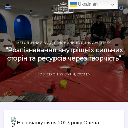
Skip
Ukrainian
to
content
МЕТОДИЧНИЙ ВІДДІЛ
,
НОВИНИ БУДИНКУ УЧИТЕЛЯ
“Розпізнавання внутрішніх сильних
сторін та ресурсів через творчість”
POSTED ON
29 СІЧНЯ, 2023
BY
На початку січня 2023 року Олена