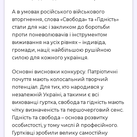
А в умовах російського військового
вторгнення, слова «Свобода» та «Гідність»
стали для нас і закликом до боротьби
проти поневолювачів і інструментом
виживання на усіх рівнях – індивіда,
громади, нації; найбільшою рушійною
силою для кожного українця.
Основні висновки конкурсу. Патріотичні
почуття мають колосальний творчий
потенціал. Для тих, хто народився у
незалежній Україні, а такими є всі
вихованці гуртка, свобода та гідність мають
чітку визначеність та першочерговий сенс.
Гідність та свобода – основа розвитку
особистості, у тому числі й професійного.
Гуртківці зробили велику самостійну