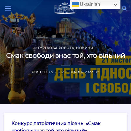
Skip
Ukrainian
to
content
ГУРТКОВА РОБОТА
,
НОВИНИ
Смак свободи знає той, хто вільний
POSTED ON
21 ЛИСТОПАДА, 2022
BY
Конкурс патріотичних пісень «Смак
свободи знає той, хто вільний».