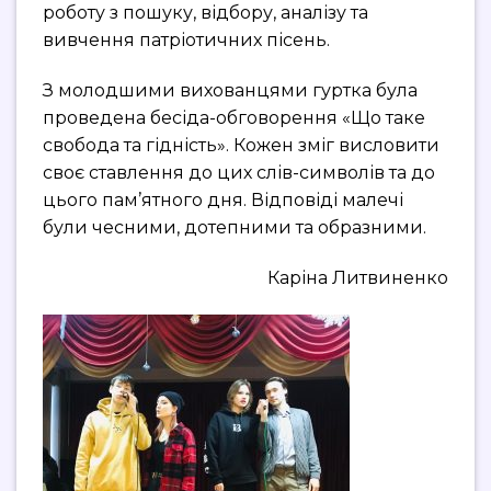
роботу з пошуку, відбору, аналізу та
вивчення патріотичних пісень.
З молодшими вихованцями гуртка була
проведена бесіда-обговорення «Що таке
свобода та гідність». Кожен зміг висловити
своє ставлення до цих слів-символів та до
цього пам’ятного дня. Відповіді малечі
були чесними, дотепними та образними.
Каріна Литвиненко