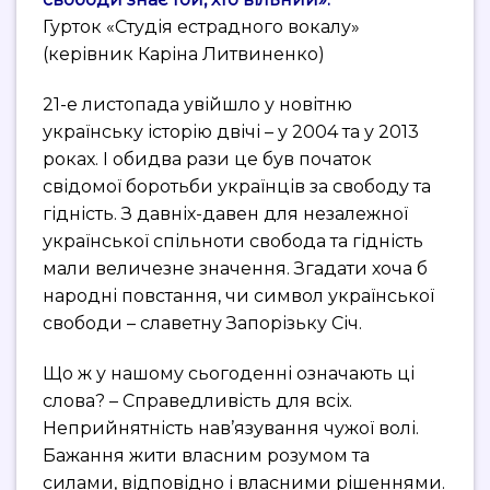
Гурток «Студія естрадного вокалу»
(керівник Каріна Литвиненко)
21-е листопада увійшло у новітню
українську історію двічі – у 2004 та у 2013
роках. І обидва рази це був початок
свідомої боротьби українців за свободу та
гідність. З давніх-давен для незалежної
української спільноти свобода та гідність
мали величезне значення. Згадати хоча б
народні повстання, чи символ української
свободи – славетну Запорізьку Січ.
Що ж у нашому сьогоденні означають ці
слова? – Справедливість для всіх.
Неприйнятність нав’язування чужої волі.
Бажання жити власним розумом та
силами, відповідно і власними рішеннями.