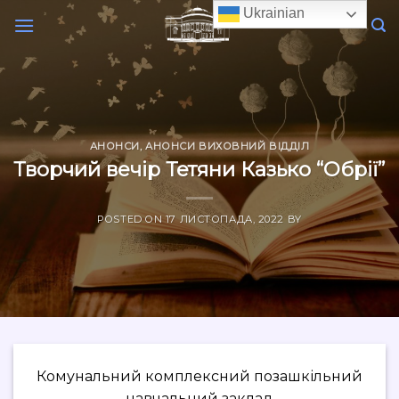
Skip
Ukrainian
to
content
АНОНСИ
,
АНОНСИ ВИХОВНИЙ ВІДДІЛ
Творчий вечір Тетяни Казько “Обрії”
POSTED ON
17 ЛИСТОПАДА, 2022
BY
Комунальний комплексний позашкільний
навчальний заклад