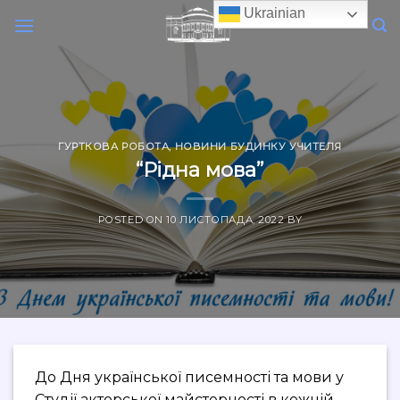
Skip
Ukrainian
to
content
ГУРТКОВА РОБОТА
,
НОВИНИ БУДИНКУ УЧИТЕЛЯ
“Рідна мова”
POSTED ON
10 ЛИСТОПАДА, 2022
BY
До Дня української писемності та мови у
Студії акторської майстерності в кожній