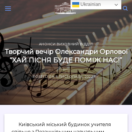
Skip
Ukrainian
to
content
АНОНСИ ВИХОВНИЙ ВІДДІЛ
Творчий вечір Олександри Орлової
“ХАЙ ПІСНЯ БУДЕ ПОМІЖ НАС!”
POSTED ON
8 ЛИСТОПАДА, 2022
BY
Київський міський будинок учителя
спільно з Позашкільним навчальним