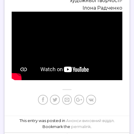
художньої творчості-
Ілона Радченко
This entry was posted in
Анонси виховний відділ
.
Bookmark the
permalink
.