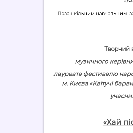
Позашкільним навчальним за
Творчий 
музичного керівн
лауреата фестивалю народ
м. Києва «Квітучі барв
учасни
«Хай пі