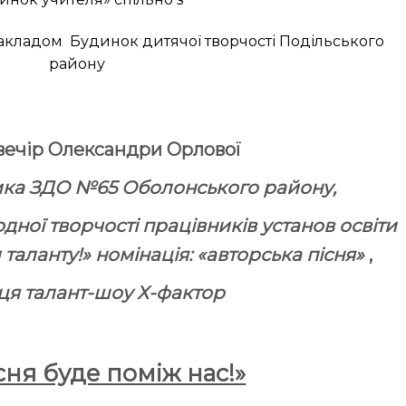
кладом Будинок дитячої творчості Подільського
району
вечір Олександри Орлової
ика ЗДО №65 Оболонського району,
ної творчості працівників установ освіти
и таланту!»
номінація: «авторська пісня»
,
ця талант-шоу Х-фактор
сня буде поміж нас!»