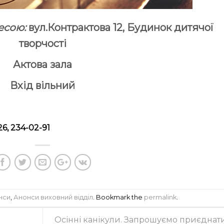
ресою:
вул.Контрактова 12, Будинок дитячої
творчості
Актова зала
Вхід вільний
6, 234-02-91
нси
,
Анонси виховний відділ
. Bookmark the
permalink
.
Осінні канікули. Запрошуємо приєднат