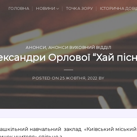
ГОЛОВНА
НОВИНИ
ТОЧКА ЗОРУ
ІСТОРИЧНА ДОВІ
АНОНСИ
,
АНОНСИ ВИХОВНИЙ ВІДДІЛ
ксандри Орлової “Хай пісн
POSTED ON
25 ЖОВТНЯ, 2022
BY
ашкільний навчальний заклад «Київський міський
инок учителя» спільно з