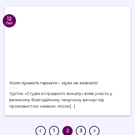
12
Лют
Коли лунають гармати – музи не мовчать!
Гурток «Студія естрадного вокалу» взяв участь у
великому благодійному творчому вечорі під
промовистою назвою «Коли[...]
1
2
3