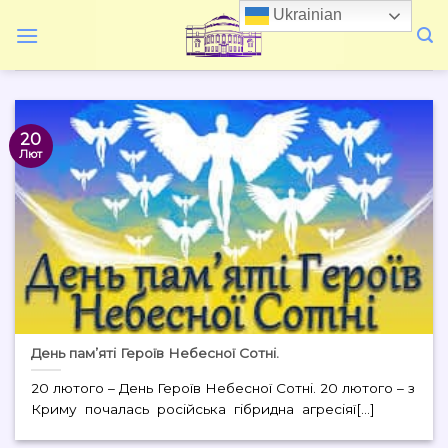
Skip
Ukrainian
to
content
20
Лют
День пам’яті Героїв Небесної Сотні.
20 лютого – День Героїв Небесної Сотні. 20 лютого – з
Криму почалась російська гібридна агресіяї[...]