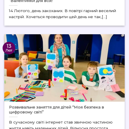
“Валентинки для всіх!”
14 Лютого, день закоханих. В повітрі гарний веселий
настрій. Хочеться проводити цей день не так,[...]
13
Лют
Розвивальне заняття для дітей “Моя безпека в
цифровому світі”
В сучасному світі інтернет став звичною частиною
життя навіть маленьких дітей. Відносна простота