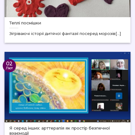
Теплі посмішки
Зігріваючі історії дитячої фантазії посеред морозів[...]
02
Лют
Я серед інших: арттерапія як простір безпечної
взаємодії