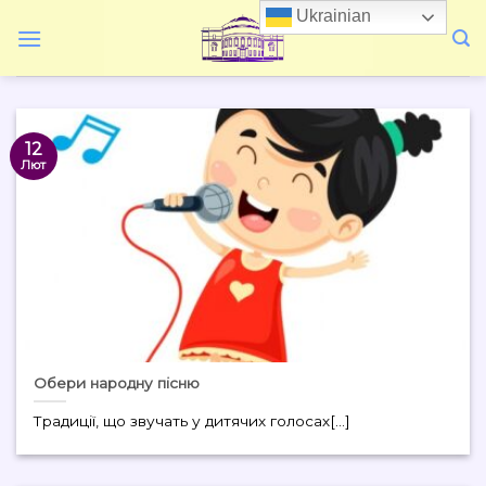
Skip
Ukrainian
to
content
12
Лют
Обери народну пісню
Традиції, що звучать у дитячих голосах[...]