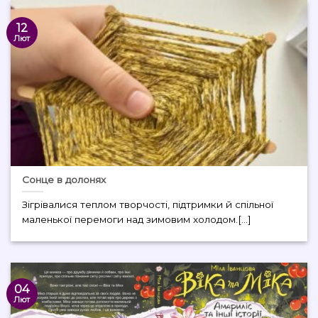
12
Лют
Сонце в долонях
Зігрівалися теплом творчості, підтримки й спільної
маленької перемоги над зимовим холодом.[...]
04
Лют