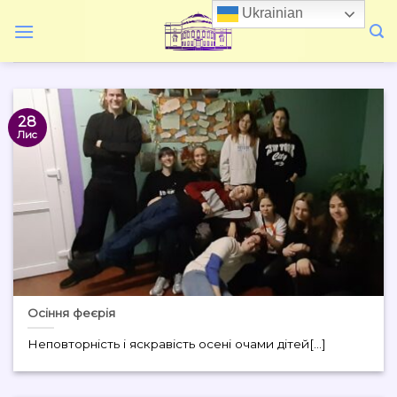
Skip
Ukrainian
to
content
28
Лис
Осіння феєрія
Неповторність і яскравість осені очами дітей[...]