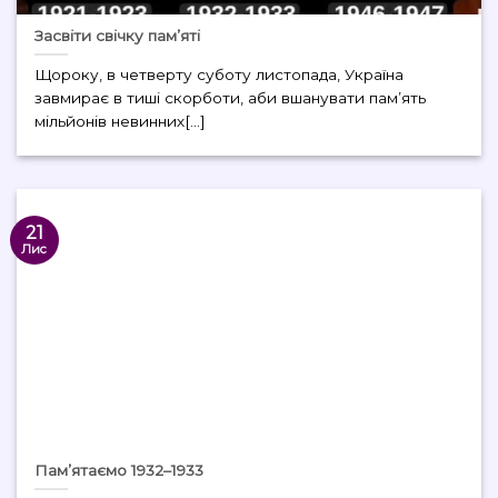
Засвіти свічку пам’яті
Щороку, в четверту суботу листопада, Україна
завмирає в тиші скорботи, аби вшанувати пам’ять
мільйонів невинних[...]
21
Лис
Пам’ятаємо 1932–1933