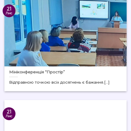
21
Лис
Мініконференція “Простір”
Відправною точкою всіх досягнень є бажання.[...]
21
Лис