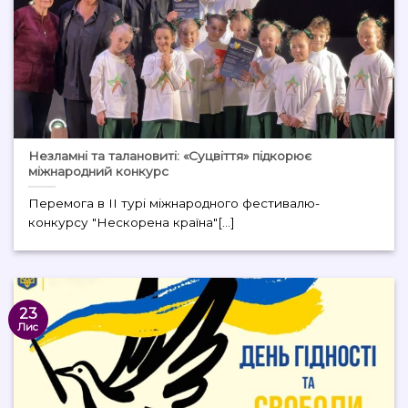
Незламні та талановиті: «Суцвіття» підкорює
міжнародний конкурс
Перемога в II турі міжнародного фестивалю-
конкурсу "Нескорена країна"[...]
23
Лис