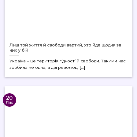
Лиш той життя й свободи вартий, хто йде щодня за
них у бій
Україна – це територія гідності й свободи. Такими нас
зробила не одна, а дві революції[...]
20
Лис