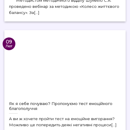
Методистом методичного відділу Шумило С.А.
проведено вебінар за методикою «Колесо життєвого
балансу». За[...]
09
Лют
Як я себе почуваю? Пропонуємо тест емоційного
благополуччя
А ви ж хочете пройти тест на емоційне вигорання?
Можливо це попередить деякі негативні процеси[...]