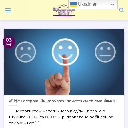
Skip
Ukrainian
to
content
03
Бер
«Ліфт настрою. Як керувати почуттями та емоціями»
Методистом методичного відділу Світланою
Шумило 26.02 та 02.03. 21р. проведено вебінари за
темою «Ліфт[...]