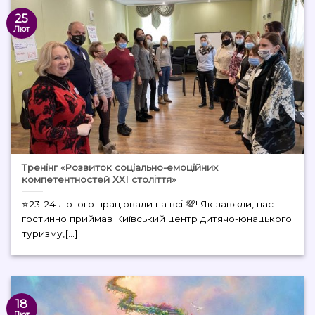
25
Лют
Тренінг «Розвиток соціально-емоційних
компетентностей ХХІ століття»
⭐️23-24 лютого працювали на всі 💯! Як завжди, нас
гостинно приймав Київський центр дитячо-юнацького
туризму,[...]
18
Лют