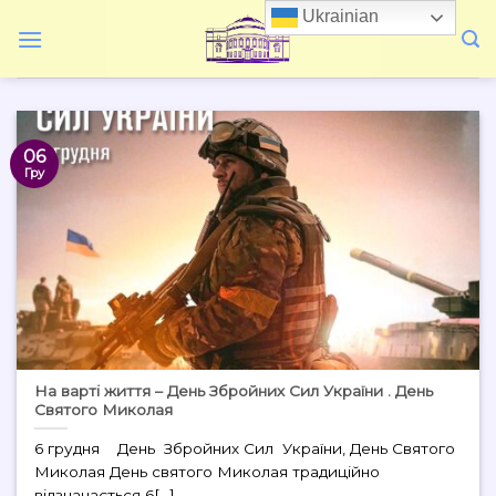
Skip
Ukrainian
to
content
06
Гру
На варті життя – День Збройних Сил України . День
Святого Миколая
6 грудня День Збройних Сил України, День Святого
Миколая День святого Миколая традиційно
відзначається 6[...]