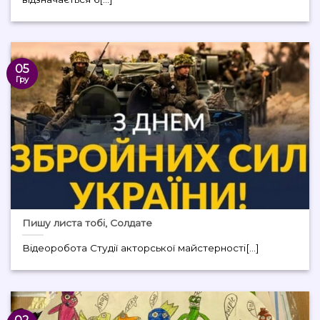
05
Гру
Пишу листа тобі, Солдате
Відеоробота Студії акторської майстерності[...]